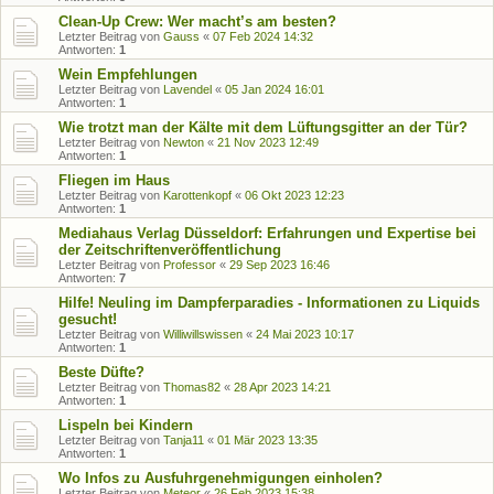
Clean-Up Crew: Wer macht’s am besten?
Letzter Beitrag von
Gauss
«
07 Feb 2024 14:32
Antworten:
1
Wein Empfehlungen
Letzter Beitrag von
Lavendel
«
05 Jan 2024 16:01
Antworten:
1
Wie trotzt man der Kälte mit dem Lüftungsgitter an der Tür?
Letzter Beitrag von
Newton
«
21 Nov 2023 12:49
Antworten:
1
Fliegen im Haus
Letzter Beitrag von
Karottenkopf
«
06 Okt 2023 12:23
Antworten:
1
Mediahaus Verlag Düsseldorf: Erfahrungen und Expertise bei
der Zeitschriftenveröffentlichung
Letzter Beitrag von
Professor
«
29 Sep 2023 16:46
Antworten:
7
Hilfe! Neuling im Dampferparadies - Informationen zu Liquids
gesucht!
Letzter Beitrag von
Williwillswissen
«
24 Mai 2023 10:17
Antworten:
1
Beste Düfte?
Letzter Beitrag von
Thomas82
«
28 Apr 2023 14:21
Antworten:
1
Lispeln bei Kindern
Letzter Beitrag von
Tanja11
«
01 Mär 2023 13:35
Antworten:
1
Wo Infos zu Ausfuhrgenehmigungen einholen?
Letzter Beitrag von
Meteor
«
26 Feb 2023 15:38