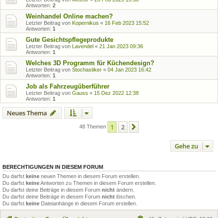
Antworten:
2
Weinhandel Online machen?
Letzter Beitrag von
Kopernikus
«
16 Feb 2023 15:52
Antworten:
1
Gute Gesichtspflegeprodukte
Letzter Beitrag von
Lavendel
«
21 Jan 2023 09:36
Antworten:
1
Welches 3D Programm für Küchendesign?
Letzter Beitrag von
Stochastiker
«
04 Jan 2023 16:42
Antworten:
1
Job als Fahrzeugüberführer
Letzter Beitrag von
Gauss
«
15 Dez 2022 12:38
Antworten:
1
Neues Thema
1
2
Nächste
48 Themen
Gehe zu
BERECHTIGUNGEN IN DIESEM FORUM
Du darfst
keine
neuen Themen in diesem Forum erstellen.
Du darfst
keine
Antworten zu Themen in diesem Forum erstellen.
Du darfst deine Beiträge in diesem Forum
nicht
ändern.
Du darfst deine Beiträge in diesem Forum
nicht
löschen.
Du darfst
keine
Dateianhänge in diesem Forum erstellen.