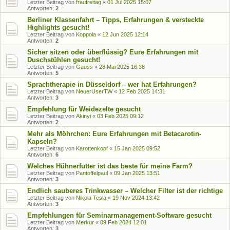
Letzter Beitrag von
fraufreitag
«
01 Jul 2025 15:07
Antworten:
2
Berliner Klassenfahrt – Tipps, Erfahrungen & versteckte
Highlights gesucht!
Letzter Beitrag von
Koppola
«
12 Jun 2025 12:14
Antworten:
2
Sicher sitzen oder überflüssig? Eure Erfahrungen mit
Duschstühlen gesucht!
Letzter Beitrag von
Gauss
«
28 Mai 2025 16:38
Antworten:
5
Sprachtherapie in Düsseldorf – wer hat Erfahrungen?
Letzter Beitrag von
NeuerUserTW
«
12 Feb 2025 14:31
Antworten:
3
Empfehlung für Weidezelte gesucht
Letzter Beitrag von
Akinyi
«
03 Feb 2025 09:12
Antworten:
2
Mehr als Möhrchen: Eure Erfahrungen mit Betacarotin-
Kapseln?
Letzter Beitrag von
Karottenkopf
«
15 Jan 2025 09:52
Antworten:
6
Welches Hühnerfutter ist das beste für meine Farm?
Letzter Beitrag von
Pantoffelpaul
«
09 Jan 2025 13:51
Antworten:
3
Endlich sauberes Trinkwasser – Welcher Filter ist der richtige
Letzter Beitrag von
Nikola Tesla
«
19 Nov 2024 13:42
Antworten:
3
Empfehlungen für Seminarmanagement-Software gesucht
Letzter Beitrag von
Merkur
«
09 Feb 2024 12:01
Antworten:
3