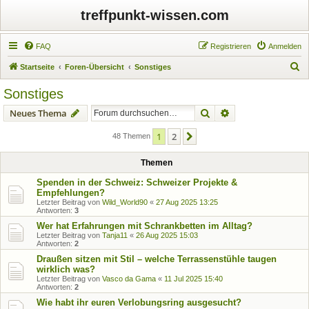
treffpunkt-wissen.com
FAQ
Registrieren
Anmelden
S
Startseite
Foren-Übersicht
Sonstiges
u
Sonstiges
c
Suche
Erweiterte Suche
Neues Thema
h
e
1
2
Nächste
48 Themen
Themen
Spenden in der Schweiz: Schweizer Projekte &
Empfehlungen?
Letzter Beitrag von
Wild_World90
«
27 Aug 2025 13:25
Antworten:
3
Wer hat Erfahrungen mit Schrankbetten im Alltag?
Letzter Beitrag von
Tanja11
«
26 Aug 2025 15:03
Antworten:
2
Draußen sitzen mit Stil – welche Terrassenstühle taugen
wirklich was?
Letzter Beitrag von
Vasco da Gama
«
11 Jul 2025 15:40
Antworten:
2
Wie habt ihr euren Verlobungsring ausgesucht?