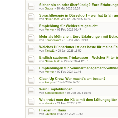
Sicher sitzen oder überflüssig? Eure Erfahrung
von
Gauss
»
28 Mai 2025 16:24
Sprachtherapie in Düsseldorf – wer hat Erfahru
von
NeuerUserTW
»
12 Feb 2025 14:24
Empfehlung für Weidezelte gesucht
von
Merkur
»
03 Feb 2025 08:47
Mehr als Möhrchen: Eure Erfahrungen mit Betac
von
Karottenkopf
»
15 Jan 2025 09:43
Welches Hühnerfutter ist das beste für meine F
von
Tanja11
»
08 Jan 2025 15:50
Endlich sauberes Trinkwasser – Welcher Filter is
von
Nikola Tesla
»
19 Nov 2024 12:57
Empfehlungen für Seminarmanagement-Softwar
von
Merkur
»
09 Feb 2024 11:44
Clean-Up Crew: Wer macht’s am besten?
von
Akinyi
»
07 Feb 2024 14:27
Wein Empfehlungen
von
Schokokuchen
»
05 Jan 2024 15:46
Wie trotzt man der Kälte mit dem Lüftungsgitter
von
abseits
»
21 Nov 2023 12:26
Fliegen im Haus
von
Lavendel
»
06 Okt 2023 10:55