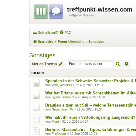
treffpunkt-wissen.com
Treffpunkt Wissen
Schnellzugriff
FAQ
Startseite
Foren-Übersicht
Sonstiges
Sonstiges
Suche
Erw
Neues Thema
THEMEN
Spenden in der Schweiz: Schweizer Projekte &
von
Wild_World90
»
27 Aug 2025 13:10
Wer hat Erfahrungen mit Schrankbetten im Allt
von
Sylvia-Belljar63
»
26 Aug 2025 14:50
Draußen sitzen mit Stil – welche Terrassenstühl
von
NeuerUserTW
»
11 Jul 2025 15:34
Wie habt ihr euren Verlobungsring ausgesucht?
von
Moni
»
01 Jul 2025 14:54
Berliner Klassenfahrt – Tipps, Erfahrungen & ve
von
Professor
»
12 Jun 2025 12:01