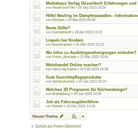
Mediahaus Verlag Düsseldorf: Erfahrungen und Ex
von
NeuerUserTW
»
29 Sep 2023 16:24
Hilfe! Neuling im Dampferparadies - Informatio
von
Einstein
»
24 Mai 2023 09:58
Beste Düfte?
von
Gorodenkoff
»
28 Apr 2023 13:23
Lispeln bei Kindern
von
Nusskracher
»
01 Mär 2023 12:23
Wo Infos zu Ausfuhrgenehmigungen einholen?
von
Fresh_Avocado
»
23 Mär 2022 13:00
Weinhandel Online machen?
von
Vasco da Gama
»
16 Feb 2023 14:38
Gute Gesichtspflegeprodukte
von
Schokokuchen
»
20 Jan 2023 10:24
Welches 3D Programm für Küchendesign?
von
Brandyburg
»
04 Jan 2023 14:36
Job als Fahrzeugüberführer
von
Darwin
»
15 Dez 2022 12:29
Neues Thema
Zurück zur Foren-Übersicht