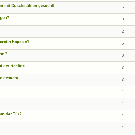
en mit Duschstühlen gesucht!
5
ngen?
3
2
arotin-Kapseln?
6
arm?
3
t der richtige
3
e gesucht
3
1
1
 an der Tür?
1
1