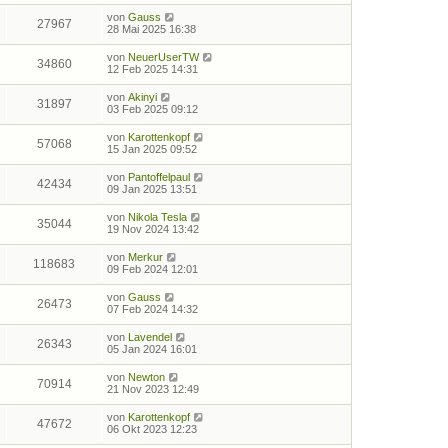
von
Gauss
27967
28 Mai 2025 16:38
von
NeuerUserTW
34860
12 Feb 2025 14:31
von
Akinyi
31897
03 Feb 2025 09:12
von
Karottenkopf
57068
15 Jan 2025 09:52
von
Pantoffelpaul
42434
09 Jan 2025 13:51
von
Nikola Tesla
35044
19 Nov 2024 13:42
von
Merkur
118683
09 Feb 2024 12:01
von
Gauss
26473
07 Feb 2024 14:32
von
Lavendel
26343
05 Jan 2024 16:01
von
Newton
70914
21 Nov 2023 12:49
von
Karottenkopf
47672
06 Okt 2023 12:23