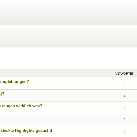
eiterte Suche
ANTWORTEN
 Empfehlungen?
3
ag?
2
e taugen wirklich was?
2
2
rsteckte Highlights gesucht!
2