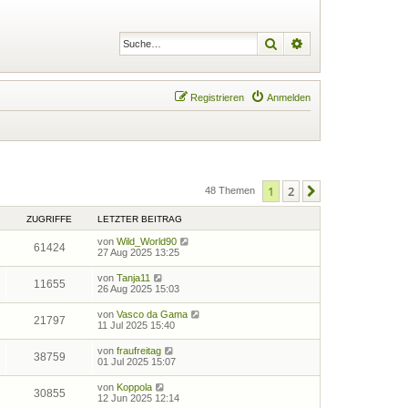
Suche
Erweiterte Suche
Registrieren
Anmelden
1
2
Nächste
48 Themen
ZUGRIFFE
LETZTER BEITRAG
von
Wild_World90
61424
27 Aug 2025 13:25
von
Tanja11
11655
26 Aug 2025 15:03
von
Vasco da Gama
21797
11 Jul 2025 15:40
von
fraufreitag
38759
01 Jul 2025 15:07
von
Koppola
30855
12 Jun 2025 12:14