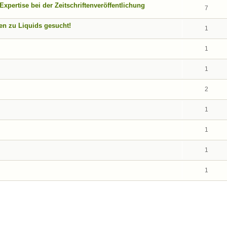
pertise bei der Zeitschriftenveröffentlichung
7
nen zu Liquids gesucht!
1
1
1
2
1
1
1
1