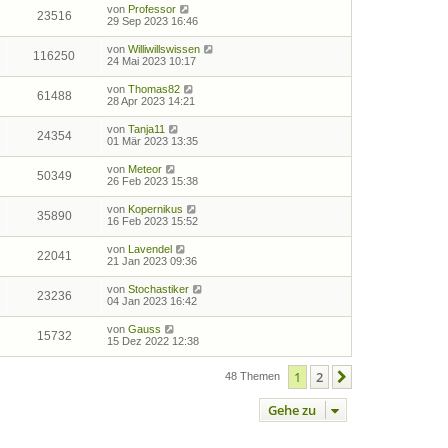
von
Professor
23516
29 Sep 2023 16:46
von
Williwillswissen
116250
24 Mai 2023 10:17
von
Thomas82
61488
28 Apr 2023 14:21
von
Tanja11
24354
01 Mär 2023 13:35
von
Meteor
50349
26 Feb 2023 15:38
von
Kopernikus
35890
16 Feb 2023 15:52
von
Lavendel
22041
21 Jan 2023 09:36
von
Stochastiker
23236
04 Jan 2023 16:42
von
Gauss
15732
15 Dez 2022 12:38
1
2
Nächste
48 Themen
Gehe zu