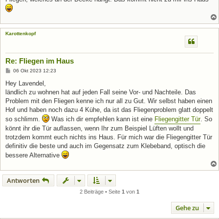
Karottenkopf
Re: Fliegen im Haus
B
06 Okt 2023 12:23
e
i
Hey Lavendel,
t
ländlich zu wohnen hat auf jeden Fall seine Vor- und Nachteile. Das
r
a
Problem mit den Fliegen kenne ich nur all zu Gut. Wir selbst haben einen
g
Hof und haben noch dazu 4 Kühe, da ist das Fliegenproblem glatt doppelt
so schlimm.
Was ich dir empfehlen kann ist eine
Fliegengitter Tür
. So
könnt ihr die Tür auflassen, wenn Ihr zum Beispiel Lüften wollt und
trotzdem kommt euch nichts ins Haus. Für mich war die Fliegengitter Tür
definitiv die beste und auch im Gegensatz zum Klebeband, optisch die
bessere Alternative
Antworten
2 Beiträge • Seite
1
von
1
Gehe zu