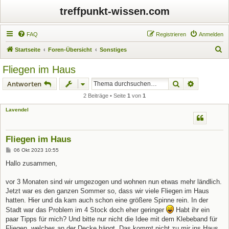
treffpunkt-wissen.com
FAQ
Registrieren
Anmelden
S
Startseite
Foren-Übersicht
Sonstiges
u
Fliegen im Haus
c
Suche
Erweiterte
Antworten
h
2 Beiträge • Seite
1
von
1
e
Lavendel
Fliegen im Haus
B
06 Okt 2023 10:55
e
i
Hallo zusammen,
t
r
a
vor 3 Monaten sind wir umgezogen und wohnen nun etwas mehr ländlich.
g
Jetzt war es den ganzen Sommer so, dass wir viele Fliegen im Haus
hatten. Hier und da kam auch schon eine größere Spinne rein. In der
Stadt war das Problem im 4 Stock doch eher geringer
Habt ihr ein
paar Tipps für mich? Und bitte nur nicht die Idee mit dem Klebeband für
Fliegen, welches an der Decke hängt. Das kommt nicht zu mir ins Haus