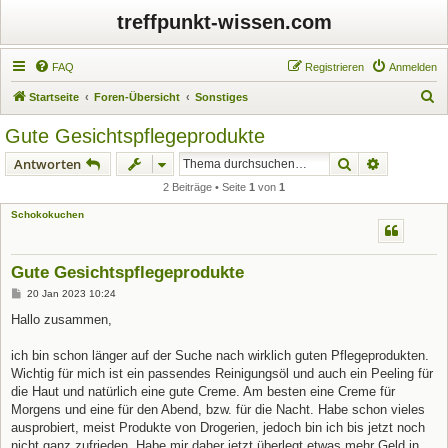
treffpunkt-wissen.com
FAQ
Registrieren
Anmelden
S
Startseite
Foren-Übersicht
Sonstiges
u
Gute Gesichtspflegeprodukte
c
Suche
Erweiterte
Antworten
h
2 Beiträge • Seite
1
von
1
e
Schokokuchen
Gute Gesichtspflegeprodukte
B
20 Jan 2023 10:24
e
i
Hallo zusammen,
t
r
a
ich bin schon länger auf der Suche nach wirklich guten Pflegeprodukten.
g
Wichtig für mich ist ein passendes Reinigungsöl und auch ein Peeling für
die Haut und natürlich eine gute Creme. Am besten eine Creme für
Morgens und eine für den Abend, bzw. für die Nacht. Habe schon vieles
ausprobiert, meist Produkte von Drogerien, jedoch bin ich bis jetzt noch
nicht ganz zufrieden. Habe mir daher jetzt überlegt etwas mehr Geld in