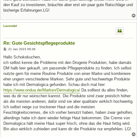
den Kauf zu investieren, bräuchte aber erst ein paar gute Ratschläge und
bisherige Erfahrungen.LG!
Lavendel
Re: Gute Gesichtspflegeprodukte
B
21 Jan 2023 09:36
e
i
Hallo Schokokuchen,
t
ich selbst kenne die Probleme mit den Drogerie Produkten, habe damals
r
a
DM halb leer gekauft, um passende Pflegeprodukte zu finden. Ich selbst
g
nutzte gern für meine Routine Produkte von einer Marke und kombiniere
eher ungern verschiedene Marken. Sehr gute und hochwertige Produkte
habe ich mit Dermalogica gefunden. Schau doch mal hier:
https://www.ondua.de/Marken/Dermalogica/
Da solltest du alles finden,
was du dir nur wünschen kannst. Die Produkte sind zwar preislich höher
als die meisten anderen, dafür sind sie aber qualitativ wirklich hochwertig.
Ich selbst neige zur trockener Haut und die meisten
Feuchtigkeitscremes, die ich vorher benutzt haben, haben zwar geholfen,
allerdings habe ich dann wieder fettige Haut bekommen. Die Creme von
Dermalogica hält meine Haut super frisch, ohne das die Haut fettig wird.
Bin also wirklich zufrieden und kann dir die Produkte nur empfehlen. LG!