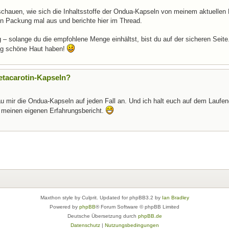
chauen, wie sich die Inhaltsstoffe der Ondua-Kapseln von meinem aktuellen 
len Packung mal aus und berichte hier im Thread.
– solange du die empfohlene Menge einhältst, bist du auf der sicheren Seite
tig schöne Haut haben!
etacarotin-Kapseln?
au mir die Ondua-Kapseln auf jeden Fall an. Und ich halt euch auf dem Laufen
en meinen eigenen Erfahrungsbericht.
Maxthon style by Culprit. Updated for phpBB3.2 by
Ian Bradley
Powered by
phpBB
® Forum Software © phpBB Limited
Deutsche Übersetzung durch
phpBB.de
Datenschutz
|
Nutzungsbedingungen