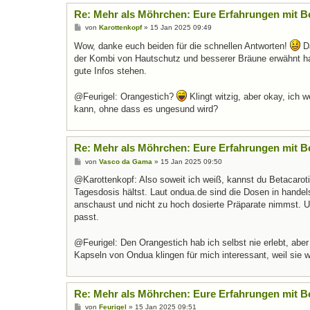
Re: Mehr als Möhrchen: Eure Erfahrungen mit B
B
von
Karottenkopf
»
15 Jan 2025 09:49
e
i
Wow, danke euch beiden für die schnellen Antworten!
Da
t
der Kombi von Hautschutz und besserer Bräune erwähnt h
r
a
gute Infos stehen.
g
@Feurigel: Orangestich?
Klingt witzig, aber okay, ich
kann, ohne dass es ungesund wird?
Re: Mehr als Möhrchen: Eure Erfahrungen mit B
B
von
Vasco da Gama
»
15 Jan 2025 09:50
e
i
@Karottenkopf: Also soweit ich weiß, kannst du Betacarot
t
Tagesdosis hältst. Laut ondua.de sind die Dosen in handelsü
r
a
anschaust und nicht zu hoch dosierte Präparate nimmst. Un
g
passt.
@Feurigel: Den Orangestich hab ich selbst nie erlebt, abe
Kapseln von Ondua klingen für mich interessant, weil sie w
Re: Mehr als Möhrchen: Eure Erfahrungen mit B
B
von
Feurigel
»
15 Jan 2025 09:51