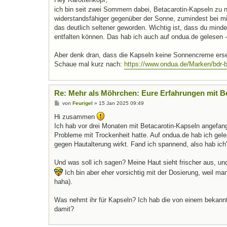
t
ich bin seit zwei Sommern dabei, Betacarotin-Kapseln zu 
r
a
widerstandsfähiger gegenüber der Sonne, zumindest bei mir.
g
das deutlich seltener geworden. Wichtig ist, dass du mind
entfalten können. Das hab ich auch auf ondua.de gelesen – 
Aber denk dran, dass die Kapseln keine Sonnencreme erset
Schaue mal kurz nach:
https://www.ondua.de/Marken/bdr-be
Re: Mehr als Möhrchen: Eure Erfahrungen mit B
B
von
Feurigel
»
15 Jan 2025 09:49
e
i
Hi zusammen
t
Ich hab vor drei Monaten mit Betacarotin-Kapseln angefang
r
a
Probleme mit Trockenheit hatte. Auf ondua.de hab ich geles
g
gegen Hautalterung wirkt. Fand ich spannend, also hab ich'
Und was soll ich sagen? Meine Haut sieht frischer aus, un
Ich bin aber eher vorsichtig mit der Dosierung, weil ma
haha).
Was nehmt ihr für Kapseln? Ich hab die von einem bekannt
damit?