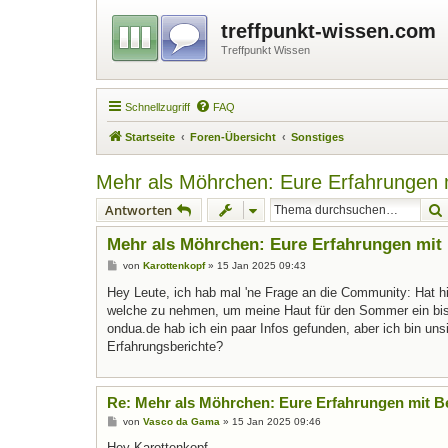
treffpunkt-wissen.com
Treffpunkt Wissen
Schnellzugriff
FAQ
Startseite
Foren-Übersicht
Sonstiges
Mehr als Möhrchen: Eure Erfahrungen 
Antworten
Mehr als Möhrchen: Eure Erfahrungen mit
B
von
Karottenkopf
»
15 Jan 2025 09:43
e
i
Hey Leute, ich hab mal 'ne Frage an die Community: Hat h
t
welche zu nehmen, um meine Haut für den Sommer ein bis
r
a
ondua.de hab ich ein paar Infos gefunden, aber ich bin uns
g
Erfahrungsberichte?
Re: Mehr als Möhrchen: Eure Erfahrungen mit B
B
von
Vasco da Gama
»
15 Jan 2025 09:46
e
i
Hey Karottenkopf,