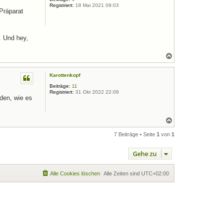
b
Registriert:
18 Mai 2021 09:03
e
Präparat
n
. Und hey,
N
a
c
Karottenkopf
h
o
Beiträge:
11
b
Registriert:
31 Okt 2022 22:09
e
den, wie es
n
N
a
c
7 Beiträge • Seite
1
von
1
h
o
Gehe zu
b
e
n
Alle Cookies löschen
Alle Zeiten sind
UTC+02:00