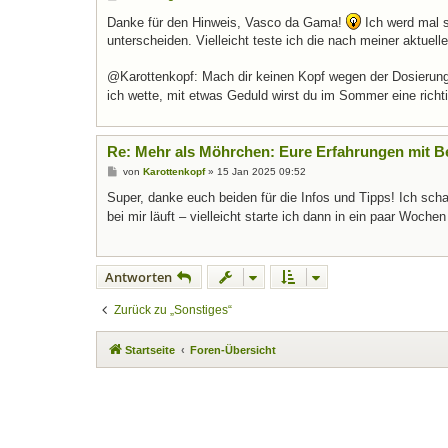
e
i
Danke für den Hinweis, Vasco da Gama!
Ich werd mal s
t
unterscheiden. Vielleicht teste ich die nach meiner aktuel
r
a
g
@Karottenkopf: Mach dir keinen Kopf wegen der Dosierung 
ich wette, mit etwas Geduld wirst du im Sommer eine rich
Re: Mehr als Möhrchen: Eure Erfahrungen mit B
B
von
Karottenkopf
»
15 Jan 2025 09:52
e
i
Super, danke euch beiden für die Infos und Tipps! Ich sch
t
bei mir läuft – vielleicht starte ich dann in ein paar Woch
r
a
g
Antworten
Zurück zu „Sonstiges“
Startseite
Foren-Übersicht