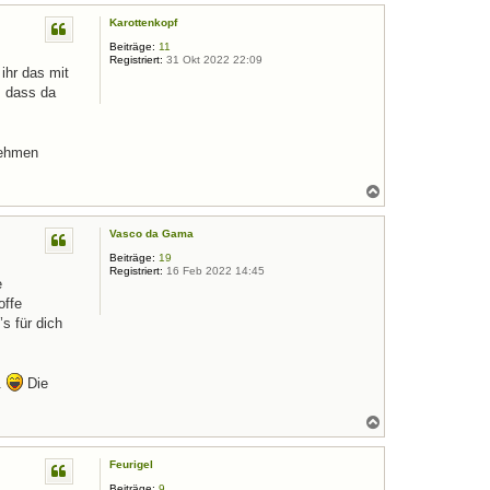
c
Karottenkopf
h
o
Beiträge:
11
b
Registriert:
31 Okt 2022 22:09
e
 ihr das mit
n
, dass da
nehmen
N
a
c
Vasco da Gama
h
o
Beiträge:
19
b
Registriert:
16 Feb 2022 14:45
e
e
n
offe
s für dich
l.
Die
N
a
c
Feurigel
h
o
Beiträge:
9