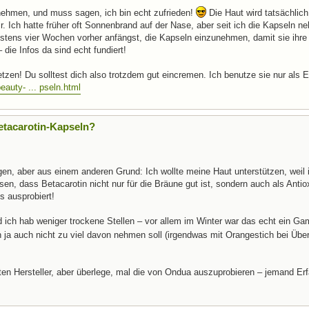
nehmen, und muss sagen, ich bin echt zufrieden!
Die Haut wird tatsächlich
 Ich hatte früher oft Sonnenbrand auf der Nase, aber seit ich die Kapseln ne
estens vier Wochen vorher anfängst, die Kapseln einzunehmen, damit sie ihr
die Infos da sind echt fundiert!
zen! Du solltest dich also trotzdem gut eincremen. Ich benutze sie nur als 
auty- ... pseln.html
etacarotin-Kapseln?
en, aber aus einem anderen Grund: Ich wollte meine Haut unterstützen, weil i
en, dass Betacarotin nicht nur für die Bräune gut ist, sondern auch als Antio
s ausprobiert!
d ich hab weniger trockene Stellen – vor allem im Winter war das echt ein G
n ja auch nicht zu viel davon nehmen soll (irgendwas mit Orangestich bei Übe
en Hersteller, aber überlege, mal die von Ondua auszuprobieren – jemand Er