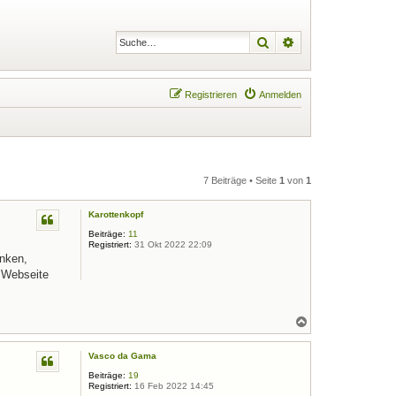
Suche
Erweiterte Suche
Registrieren
Anmelden
7 Beiträge • Seite
1
von
1
Karottenkopf
Beiträge:
11
Registriert:
31 Okt 2022 22:09
nken,
 Webseite
N
a
c
Vasco da Gama
h
o
Beiträge:
19
b
Registriert:
16 Feb 2022 14:45
e