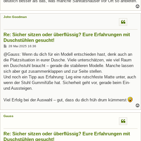
deutlich besser als das, was manche Sanitätshäuser vor Ort so anbieten.
John Goodman
Re: Sicher sitzen oder überflüssig? Eure Erfahrungen mit
Duschstühlen gesucht!
B
28 Mai 2025 16:36
e
i
@Gauss: Wenn du dich für ein Modell entschieden hast, denk auch an
t
die Platzsituation in eurer Dusche. Viele unterschätzen, wie viel Raum
r
a
ein Duschstuhl braucht – gerade die stabileren Modelle. Manche lassen
g
sich aber gut zusammenklappen und zur Seite stellen.
Und noch ein Tipp aus Erfahrung: Leg eine rutschfeste Matte unter, auch
wenn der Stuhl Gummifüße hat. Sicherheit geht vor, gerade beim Ein-
und Aussteigen.
Viel Erfolg bei der Auswahl – gut, dass du dich früh drum kümmerst
Gauss
Re: Sicher sitzen oder überflüssig? Eure Erfahrungen mit
Duschstühlen gesucht!