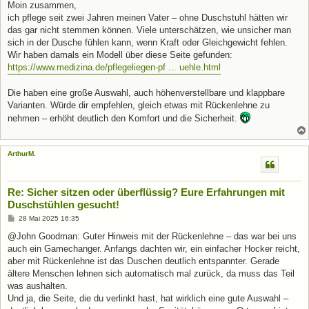
i
Moin zusammen,
t
ich pflege seit zwei Jahren meinen Vater – ohne Duschstuhl hätten wir
r
a
das gar nicht stemmen können. Viele unterschätzen, wie unsicher man
g
sich in der Dusche fühlen kann, wenn Kraft oder Gleichgewicht fehlen.
Wir haben damals ein Modell über diese Seite gefunden:
https://www.medizina.de/pflegeliegen-pf ... uehle.html
Die haben eine große Auswahl, auch höhenverstellbare und klappbare
Varianten. Würde dir empfehlen, gleich etwas mit Rückenlehne zu
nehmen – erhöht deutlich den Komfort und die Sicherheit.
ArthurM.
Re: Sicher sitzen oder überflüssig? Eure Erfahrungen mit
Duschstühlen gesucht!
B
28 Mai 2025 16:35
e
i
@John Goodman: Guter Hinweis mit der Rückenlehne – das war bei uns
t
auch ein Gamechanger. Anfangs dachten wir, ein einfacher Hocker reicht,
r
a
aber mit Rückenlehne ist das Duschen deutlich entspannter. Gerade
g
ältere Menschen lehnen sich automatisch mal zurück, da muss das Teil
was aushalten.
Und ja, die Seite, die du verlinkt hast, hat wirklich eine gute Auswahl –