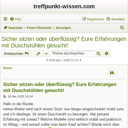
treffpunkt-wissen.com
FAQ
Registrieren
Anmelden
S
Startseite
Foren-Übersicht
Sonstiges
u
Sicher sitzen oder überflüssig? Eure Erfahrungen
c
mit Duschstühlen gesucht!
h
Suche
Erweiterte
Antworten
e
6 Beiträge • Seite
1
von
1
Gauss
Sicher sitzen oder überflüssig? Eure Erfahrungen
mit Duschstühlen gesucht!
B
28 Mai 2025 16:24
e
i
Hallo in die Runde,
t
meine Mutter wird nach einem Sturz nun länger eingeschränkt mobil sein,
r
a
und ich überlege, ihr einen Duschstuhl zu besorgen. Hat jemand
g
Erfahrung mit sowas? Welche Modelle sind wirklich stabil und praktisch
im Alltag – und worauf sollte man beim Kauf achten? Würde mich über