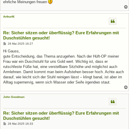
ehrliche Meinungen freuen
ArthurM.
Re: Sicher sitzen oder überflüssig? Eure Erfahrungen mit
Duschstühlen gesucht!
B
28 Mai 2025 16:27
e
i
Hi Gauss,
t
gute Entscheidung, das Thema anzugehen. Nach der Hüft-OP meiner
r
a
Frau war ein Duschstuhl für uns Gold wert. Wichtig ist, dass er
g
rutschfeste Füße hat, eine verstellbare Sitzhöhe und möglichst auch
Armlehnen. Damit kommt man beim Aufstehen besser hoch. Achte auch
darauf, wie leicht sich der Stuhl reinigen lässt – klingt banal, ist aber im
Alltag supernervig, wenn sich Wasser oder Seife irgendwo staut.
John Goodman
Re: Sicher sitzen oder überflüssig? Eure Erfahrungen mit
Duschstühlen gesucht!
B
28 Mai 2025 16:33
e