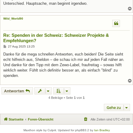
Unterschied. Hauptsache, man beginnt irgendwo.
Wild_World90
Re: Spenden in der Schweiz: Schweizer Projekte &
Empfehlungen?
B
27 Aug 2025 13:25
e
i
Danke für die mega schnellen Antworten, euch beiden! Die Seite sieht
t
echt hilfreich aus, Sheldon – die schau ich mir auf jeden Fall näher an.
r
a
Und danke für den Tipp mit dem Zewo-Label, fraufreitag – sowas hilft
g
wirklich weiter. Fühlt sich definitiv besser an, als einfach "blind" zu
spenden.
Antworten
4 Beiträge • Seite
1
von
1
Gehe zu
Startseite
Foren-Übersicht
Alle Zeiten sind
UTC+02:00
Maxthon style by Culprit. Updated for phpBB3.2 by
Ian Bradley