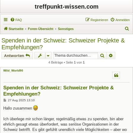
treffpunkt-wissen.com
FAQ
Registrieren
Anmelden
S
Startseite
Foren-Übersicht
Sonstiges
u
Spenden in der Schweiz: Schweizer Projekte &
c
Empfehlungen?
h
Suche
Erweiterte
Antworten
e
4 Beiträge • Seite
1
von
1
Wild_World90
Spenden in der Schweiz: Schweizer Projekte &
Empfehlungen?
B
27 Aug 2025 13:10
e
i
Hallo zusammen
t
r
a
Ich überlege mir schon länger, regelmäßig etwas zu spenden, bin aber
g
ehrlich gesagt etwas überfordert, was seriöse Organisationen in der
Schweiz betrifft. Es gibt gefühlt unendlich viele Möglichkeiten – aber wo