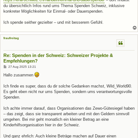
du übersichtlich Infos rund ums Thema Spenden Schweiz, inklusive
konkreter Möglichkeiten für Einmal- oder Dauerspenden.
Ich spende seither gezielter – und mit besserem Gefühl.
fraufreitag
Re: Spenden in der Schweiz: Schweizer Projekte &
Empfehlungen?
B
27 Aug 2025 13:21
e
i
Hallo zusammen
t
r
a
Ich finde es super, dass du dir solche Gedanken machst, Wild_World90.
g
Es geht eben nicht nur ums Spenden, sondern ums verantwortungsvolle
Spenden.
Ich achte immer darauf, dass Organisationen das Zewo-Gütesiegel haben
– das zeigt, dass sie transparent arbeiten und mit den Geldern sinnvoll
umgehen. Bei mir geht monatlich ein kleiner Betrag an eine
Kinderhilfsorganisation hier in der Schweiz.
Und ganz ehrlich: Auch kleine Beträge machen auf Dauer einen