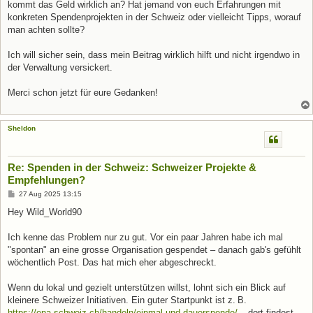
kommt das Geld wirklich an? Hat jemand von euch Erfahrungen mit
konkreten Spendenprojekten in der Schweiz oder vielleicht Tipps, worauf
man achten sollte?
Ich will sicher sein, dass mein Beitrag wirklich hilft und nicht irgendwo in
der Verwaltung versickert.
Merci schon jetzt für eure Gedanken!
Sheldon
Re: Spenden in der Schweiz: Schweizer Projekte &
Empfehlungen?
B
27 Aug 2025 13:15
e
i
Hey Wild_World90
t
r
a
Ich kenne das Problem nur zu gut. Vor ein paar Jahren habe ich mal
g
"spontan" an eine grosse Organisation gespendet – danach gab's gefühlt
wöchentlich Post. Das hat mich eher abgeschreckt.
Wenn du lokal und gezielt unterstützen willst, lohnt sich ein Blick auf
kleinere Schweizer Initiativen. Ein guter Startpunkt ist z. B.
https://ena-schweiz.ch/handeln/einmal-und-dauerspende/
– dort findest