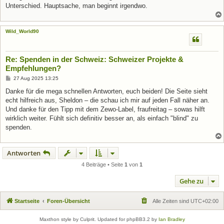
Unterschied. Hauptsache, man beginnt irgendwo.
Wild_World90
Re: Spenden in der Schweiz: Schweizer Projekte &
Empfehlungen?
B
27 Aug 2025 13:25
e
i
Danke für die mega schnellen Antworten, euch beiden! Die Seite sieht
t
echt hilfreich aus, Sheldon – die schau ich mir auf jeden Fall näher an.
r
a
Und danke für den Tipp mit dem Zewo-Label, fraufreitag – sowas hilft
g
wirklich weiter. Fühlt sich definitiv besser an, als einfach "blind" zu
spenden.
Antworten
4 Beiträge • Seite
1
von
1
Gehe zu
Startseite
Foren-Übersicht
Alle Zeiten sind
UTC+02:00
Maxthon style by Culprit. Updated for phpBB3.2 by
Ian Bradley