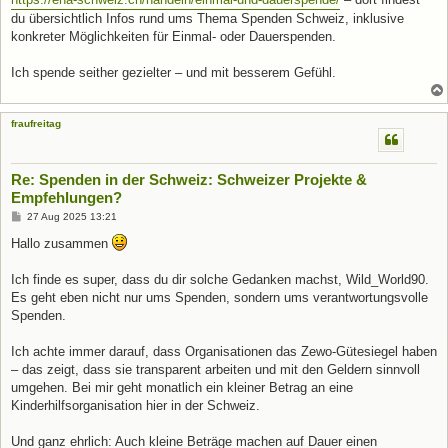
du übersichtlich Infos rund ums Thema Spenden Schweiz, inklusive
konkreter Möglichkeiten für Einmal- oder Dauerspenden.
Ich spende seither gezielter – und mit besserem Gefühl.
fraufreitag
Re: Spenden in der Schweiz: Schweizer Projekte &
Empfehlungen?
B
27 Aug 2025 13:21
e
i
Hallo zusammen
t
r
a
Ich finde es super, dass du dir solche Gedanken machst, Wild_World90.
g
Es geht eben nicht nur ums Spenden, sondern ums verantwortungsvolle
Spenden.
Ich achte immer darauf, dass Organisationen das Zewo-Gütesiegel haben
– das zeigt, dass sie transparent arbeiten und mit den Geldern sinnvoll
umgehen. Bei mir geht monatlich ein kleiner Betrag an eine
Kinderhilfsorganisation hier in der Schweiz.
Und ganz ehrlich: Auch kleine Beträge machen auf Dauer einen