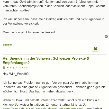
kommt das Geld wirklich an? Hat jemand von euch Erfahrungen mit
konkreten Spendenprojekten in der Schweiz oder vielleicht Tipps, worauf
man achten sollte?
Ich will sicher sein, dass mein Beitrag wirklich hilft und nicht irgendwo in
der Verwaltung versickert.
Merci schon jetzt für eure Gedanken!
Sheldon
Re: Spenden in der Schweiz: Schweizer Projekte &
Empfehlungen?
B
27 Aug 2025 13:15
e
i
Hey Wild_World90
t
r
a
Ich kenne das Problem nur zu gut. Vor ein paar Jahren habe ich mal
g
"spontan" an eine grosse Organisation gespendet – danach gab's gefühlt
wöchentlich Post. Das hat mich eher abgeschreckt.
Wenn du lokal und gezielt unterstützen willst, lohnt sich ein Blick auf
kleinere Schweizer Initiativen. Ein guter Startpunkt ist z. B.
https://ena-schweiz.ch/handeln/einmal-und-dauerspende/
– dort findest