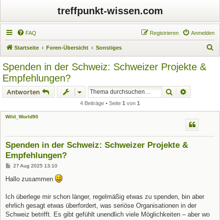
treffpunkt-wissen.com
FAQ
Registrieren
Anmelden
S
Startseite
Foren-Übersicht
Sonstiges
u
Spenden in der Schweiz: Schweizer Projekte &
c
Empfehlungen?
h
Suche
Erweiterte
Antworten
e
4 Beiträge • Seite
1
von
1
Wild_World90
Spenden in der Schweiz: Schweizer Projekte &
Empfehlungen?
B
27 Aug 2025 13:10
e
i
Hallo zusammen
t
r
a
Ich überlege mir schon länger, regelmäßig etwas zu spenden, bin aber
g
ehrlich gesagt etwas überfordert, was seriöse Organisationen in der
Schweiz betrifft. Es gibt gefühlt unendlich viele Möglichkeiten – aber wo