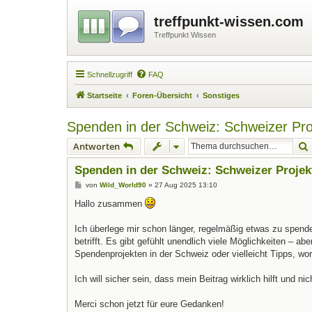
treffpunkt-wissen.com
Treffpunkt Wissen
Schnellzugriff
FAQ
Startseite
Foren-Übersicht
Sonstiges
Spenden in der Schweiz: Schweizer Pr
Antworten
Spenden in der Schweiz: Schweizer Proje
B
von
Wild_World90
»
27 Aug 2025 13:10
e
i
Hallo zusammen
t
r
a
Ich überlege mir schon länger, regelmäßig etwas zu spende
g
betrifft. Es gibt gefühlt unendlich viele Möglichkeiten –
Spendenprojekten in der Schweiz oder vielleicht Tipps, wo
Ich will sicher sein, dass mein Beitrag wirklich hilft und ni
Merci schon jetzt für eure Gedanken!