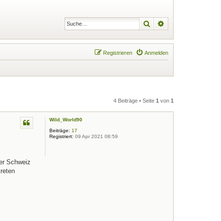
Suche
Erweiterte Suche
Registrieren
Anmelden
4 Beiträge • Seite
1
von
1
Wild_World90
Beiträge:
17
Registriert:
09 Apr 2021 08:59
der Schweiz
kreten