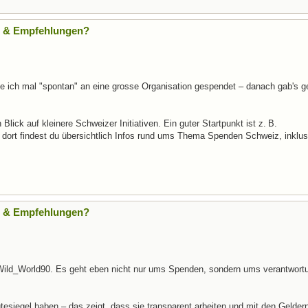
te & Empfehlungen?
e ich mal "spontan" an eine grosse Organisation gespendet – danach gab's ge
 Blick auf kleinere Schweizer Initiativen. Ein guter Startpunkt ist z. B.
 dort findest du übersichtlich Infos rund ums Thema Spenden Schweiz, inklus
te & Empfehlungen?
 Wild_World90. Es geht eben nicht nur ums Spenden, sondern ums verantwort
siegel haben – das zeigt, dass sie transparent arbeiten und mit den Geldern