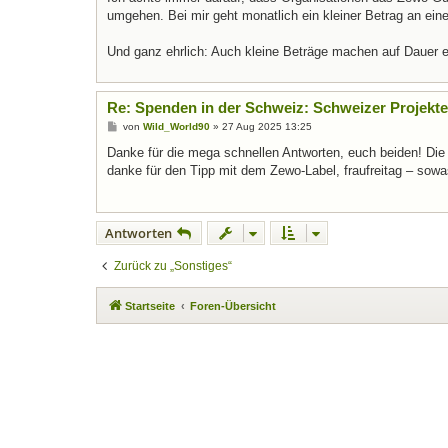
umgehen. Bei mir geht monatlich ein kleiner Betrag an eine 
Und ganz ehrlich: Auch kleine Beträge machen auf Dauer 
Re: Spenden in der Schweiz: Schweizer Projek
B
von
Wild_World90
»
27 Aug 2025 13:25
e
i
Danke für die mega schnellen Antworten, euch beiden! Die S
t
danke für den Tipp mit dem Zewo-Label, fraufreitag – sowas h
r
a
g
Antworten
Zurück zu „Sonstiges“
Startseite
Foren-Übersicht