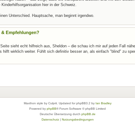
Kinderhilfsorganisation hier in der Schweiz.
einen Unterschied. Hauptsache, man beginnt irgendwo.
te & Empfehlungen?
eite sieht echt hilfreich aus, Sheldon – die schau ich mir auf jeden Fall näh
ilft wirklich weiter. Fühlt sich definitiv besser an, als einfach "blind" zu sp
Maxthon style by Culprit. Updated for phpBB3.2 by
Ian Bradley
Powered by
phpBB
® Forum Software © phpBB Limited
Deutsche Übersetzung durch
phpBB.de
Datenschutz
|
Nutzungsbedingungen