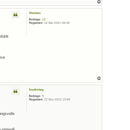
N
a
c
Sheldon
h
o
Beiträge:
12
b
Registriert:
19 Mai 2021 09:46
e
n
fühlt
ive
N
a
c
fraufreitag
h
o
Beiträge:
5
b
Registriert:
22 Dez 2022 15:06
e
n
ungsvolle
 sinnvoll