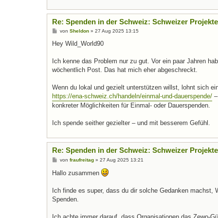
Re: Spenden in der Schweiz: Schweizer Projek
B
von
Sheldon
»
27 Aug 2025 13:15
e
i
Hey Wild_World90
t
r
a
Ich kenne das Problem nur zu gut. Vor ein paar Jahren hab
g
wöchentlich Post. Das hat mich eher abgeschreckt.
Wenn du lokal und gezielt unterstützen willst, lohnt sich ein
https://ena-schweiz.ch/handeln/einmal-und-dauerspende/
–
konkreter Möglichkeiten für Einmal- oder Dauerspenden.
Ich spende seither gezielter – und mit besserem Gefühl.
Re: Spenden in der Schweiz: Schweizer Projek
B
von
fraufreitag
»
27 Aug 2025 13:21
e
i
Hallo zusammen
t
r
a
Ich finde es super, dass du dir solche Gedanken machst,
g
Spenden.
Ich achte immer darauf, dass Organisationen das Zewo-Güte