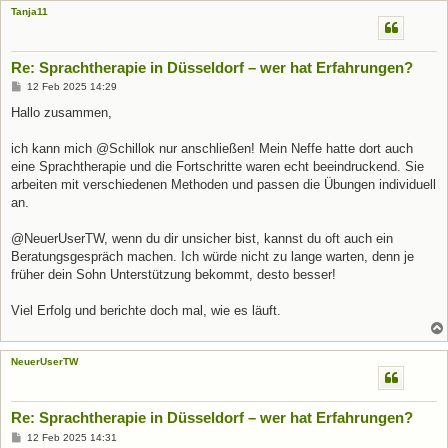
Tanja11
Re: Sprachtherapie in Düsseldorf – wer hat Erfahrungen?
B
12 Feb 2025 14:29
e
i
Hallo zusammen,
t
r
a
ich kann mich @Schillok nur anschließen! Mein Neffe hatte dort auch
g
eine Sprachtherapie und die Fortschritte waren echt beeindruckend. Sie
arbeiten mit verschiedenen Methoden und passen die Übungen individuell
an.
@NeuerUserTW, wenn du dir unsicher bist, kannst du oft auch ein
Beratungsgespräch machen. Ich würde nicht zu lange warten, denn je
früher dein Sohn Unterstützung bekommt, desto besser!
Viel Erfolg und berichte doch mal, wie es läuft.
NeuerUserTW
Re: Sprachtherapie in Düsseldorf – wer hat Erfahrungen?
B
12 Feb 2025 14:31