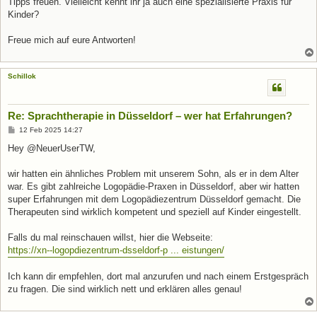
Tipps freuen. Vielleicht kennt ihr ja auch eine spezialisierte Praxis für
Kinder?
Freue mich auf eure Antworten!
Schillok
Re: Sprachtherapie in Düsseldorf – wer hat Erfahrungen?
B
12 Feb 2025 14:27
e
i
Hey @NeuerUserTW,
t
r
a
wir hatten ein ähnliches Problem mit unserem Sohn, als er in dem Alter
g
war. Es gibt zahlreiche Logopädie-Praxen in Düsseldorf, aber wir hatten
super Erfahrungen mit dem Logopädiezentrum Düsseldorf gemacht. Die
Therapeuten sind wirklich kompetent und speziell auf Kinder eingestellt.
Falls du mal reinschauen willst, hier die Webseite:
https://xn--logopdiezentrum-dsseldorf-p ... eistungen/
Ich kann dir empfehlen, dort mal anzurufen und nach einem Erstgespräch
zu fragen. Die sind wirklich nett und erklären alles genau!