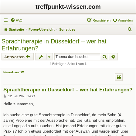
treffpunkt-wissen.com
FAQ
Registrieren
Anmelden
S
Startseite
Foren-Übersicht
Sonstiges
u
Sprachtherapie in Düsseldorf – wer hat
c
Erfahrungen?
h
Suche
Erweiterte
Antworten
e
4 Beiträge • Seite
1
von
1
NeuerUserTW
Sprachtherapie in Düsseldorf – wer hat Erfahrungen?
B
12 Feb 2025 14:24
e
i
Hallo zusammen,
t
r
a
ich suche eine gute Sprachtherapie in Düsseldorf, da mein Sohn (4
g
Jahre) Probleme mit der Aussprache hat. Die Kita hat uns empfohlen,
eine Logopädin aufzusuchen. Hat jemand Erfahrungen mit einer guten
Praxis? Ich bin etwas überfordert mit der Auswahl und würde mich über