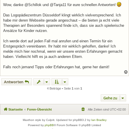
e
i
Wow, danke @Schillok und @Tanja11 für eure schnellen Antworten!
t
r
a
Das Logopädiezentrum Düsseldorf klingt wirklich vielversprechend. Ich
g
habe mir deren Webseite gerade angeschaut – die bieten ja echt viele
Therapien an! Besonders spannend finde ich, dass sie auch spielerische
Ansätze für Kinder nutzen.
Ich werde dort auf jeden Fall mal anrufen und einen Termin für ein
Erstgespräch vereinbaren. Ihr habt mir wirklich geholfen, danke! Ich
melde mich hier nochmal, wenn wir unsere ersten Erfahrungen gemacht
haben. Vielleicht hilft es ja auch anderen Eltern.
Falls noch jemand Tipps oder Erfahrungen hat, gerne her damit!
Antworten
4 Beiträge • Seite
1
von
1
Gehe zu
Startseite
Foren-Übersicht
Alle Zeiten sind
UTC+02:00
Maxthon style by Culprit. Updated for phpBB3.2 by
Ian Bradley
Powered by
phpBB
® Forum Software © phpBB Limited