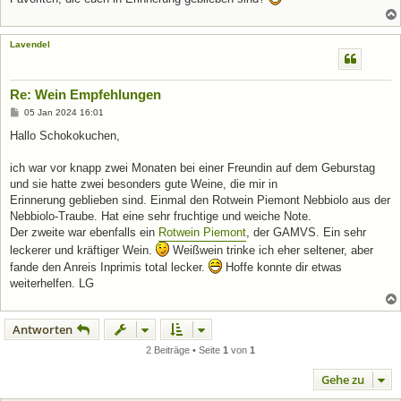
Lavendel
Re: Wein Empfehlungen
B
05 Jan 2024 16:01
e
i
Hallo Schokokuchen,
t
r
a
ich war vor knapp zwei Monaten bei einer Freundin auf dem Geburstag
g
und sie hatte zwei besonders gute Weine, die mir in
Erinnerung geblieben sind. Einmal den Rotwein Piemont Nebbiolo aus der
Nebbiolo-Traube. Hat eine sehr fruchtige und weiche Note.
Der zweite war ebenfalls ein
Rotwein Piemont
, der GAMVS. Ein sehr
leckerer und kräftiger Wein.
Weißwein trinke ich eher seltener, aber
fande den Anreis Inprimis total lecker.
Hoffe konnte dir etwas
weiterhelfen. LG
Antworten
2 Beiträge • Seite
1
von
1
Gehe zu