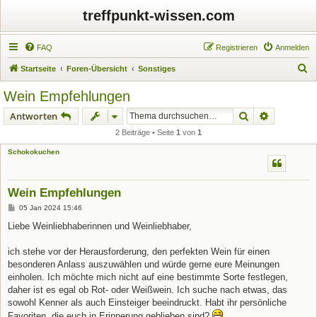
treffpunkt-wissen.com
FAQ
Registrieren
Anmelden
S
Startseite
Foren-Übersicht
Sonstiges
u
Wein Empfehlungen
c
Suche
Erweiterte
Antworten
h
2 Beiträge • Seite
1
von
1
e
Schokokuchen
Wein Empfehlungen
B
05 Jan 2024 15:46
e
i
Liebe Weinliebhaberinnen und Weinliebhaber,
t
r
a
ich stehe vor der Herausforderung, den perfekten Wein für einen
g
besonderen Anlass auszuwählen und würde gerne eure Meinungen
einholen. Ich möchte mich nicht auf eine bestimmte Sorte festlegen,
daher ist es egal ob Rot- oder Weißwein. Ich suche nach etwas, das
sowohl Kenner als auch Einsteiger beeindruckt. Habt ihr persönliche
Favoriten, die euch in Erinnerung geblieben sind?