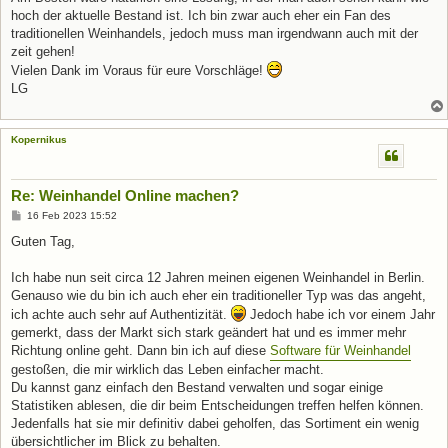
hoch der aktuelle Bestand ist. Ich bin zwar auch eher ein Fan des
traditionellen Weinhandels, jedoch muss man irgendwann auch mit der
zeit gehen!
Vielen Dank im Voraus für eure Vorschläge!
LG
Kopernikus
Re: Weinhandel Online machen?
B
16 Feb 2023 15:52
e
i
Guten Tag,
t
r
a
Ich habe nun seit circa 12 Jahren meinen eigenen Weinhandel in Berlin.
g
Genauso wie du bin ich auch eher ein traditioneller Typ was das angeht,
ich achte auch sehr auf Authentizität.
Jedoch habe ich vor einem Jahr
gemerkt, dass der Markt sich stark geändert hat und es immer mehr
Richtung online geht. Dann bin ich auf diese
Software für Weinhandel
gestoßen, die mir wirklich das Leben einfacher macht.
Du kannst ganz einfach den Bestand verwalten und sogar einige
Statistiken ablesen, die dir beim Entscheidungen treffen helfen können.
Jedenfalls hat sie mir definitiv dabei geholfen, das Sortiment ein wenig
übersichtlicher im Blick zu behalten.