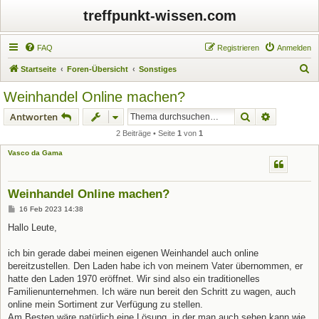
treffpunkt-wissen.com
FAQ
Registrieren
Anmelden
S
Startseite
Foren-Übersicht
Sonstiges
u
Weinhandel Online machen?
c
Suche
Erweiterte
Antworten
h
2 Beiträge • Seite
1
von
1
e
Vasco da Gama
Weinhandel Online machen?
B
16 Feb 2023 14:38
e
i
Hallo Leute,
t
r
a
ich bin gerade dabei meinen eigenen Weinhandel auch online
g
bereitzustellen. Den Laden habe ich von meinem Vater übernommen, er
hatte den Laden 1970 eröffnet. Wir sind also ein traditionelles
Familienunternehmen. Ich wäre nun bereit den Schritt zu wagen, auch
online mein Sortiment zur Verfügung zu stellen.
Am Besten wäre natürlich eine Lösung, in der man auch sehen kann wie