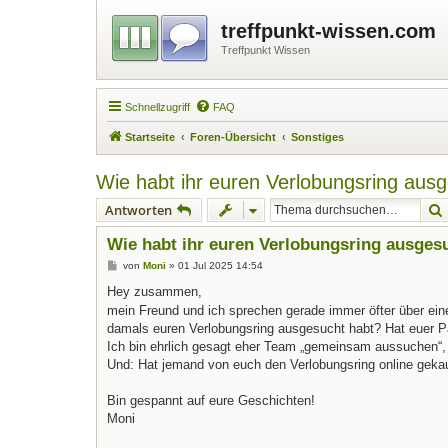
treffpunkt-wissen.com
Treffpunkt Wissen
Schnellzugriff
FAQ
Startseite
Foren-Übersicht
Sonstiges
Wie habt ihr euren Verlobungsring aus
Antworten
Wie habt ihr euren Verlobungsring ausges
B
von
Moni
»
01 Jul 2025 14:54
e
i
Hey zusammen,
t
mein Freund und ich sprechen gerade immer öfter über ei
r
a
damals euren Verlobungsring ausgesucht habt? Hat euer P
g
Ich bin ehrlich gesagt eher Team „gemeinsam aussuchen“, 
Und: Hat jemand von euch den Verlobungsring online geka
Bin gespannt auf eure Geschichten!
Moni