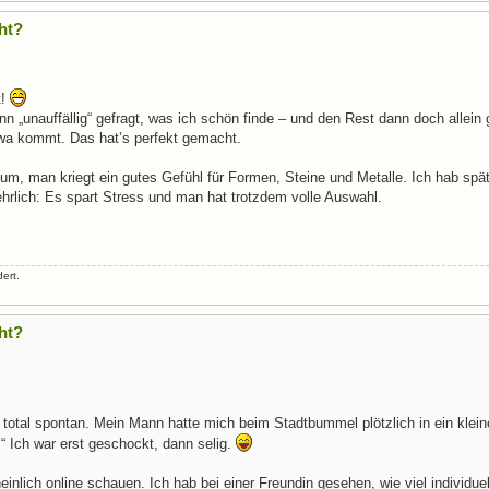
ht?
t!
n „unauffällig“ gefragt, was ich schön finde – und den Rest dann doch allein
wa kommt. Das hat’s perfekt gemacht.
um, man kriegt ein gutes Gefühl für Formen, Steine und Metalle. Ich hab spä
hrlich: Es spart Stress und man hat trotzdem volle Auswahl.
ert.
ht?
es total spontan. Mein Mann hatte mich beim Stadtbummel plötzlich in ein klei
 Ich war erst geschockt, dann selig.
lich online schauen. Ich hab bei einer Freundin gesehen, wie viel individue