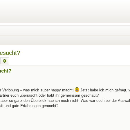
gesucht?
Suche
Erweiterte Suche
ucht?
ne Verlobung – was mich super happy macht!
Jetzt habe ich mich gefragt, w
artner euch überrascht oder habt ihr gemeinsam geschaut?
aber so ganz den Überblick hab ich noch nicht. Was war euch bei der Auswah
uft und gute Erfahrungen gemacht?