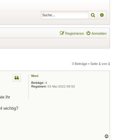
Suche
Erweiterte Suche
Registrieren
Anmelden
3 Beiträge • Seite
1
von
1
Moni
Beiträge:
4
Registriert:
03 Mai 2022 09:52
ie ihr
l wichtig?
N