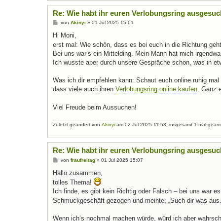
Re: Wie habt ihr euren Verlobungsring ausgesuc
B
von
Akinyi
»
01 Jul 2025 15:01
e
i
Hi Moni,
t
erst mal: Wie schön, dass es bei euch in die Richtung geh
r
a
Bei uns war’s ein Mittelding. Mein Mann hat mich irgendwan
g
Ich wusste aber durch unsere Gespräche schon, was in et
Was ich dir empfehlen kann: Schaut euch online ruhig mal 
dass viele auch ihren
Verlobungsring online kaufen
. Ganz e
Viel Freude beim Aussuchen!
Zuletzt geändert von
Akinyi
am 02 Jul 2025 11:58, insgesamt 1-mal geänd
Re: Wie habt ihr euren Verlobungsring ausgesuc
B
von
fraufreitag
»
01 Jul 2025 15:07
e
i
Hallo zusammen,
t
tolles Thema!
r
a
Ich finde, es gibt kein Richtig oder Falsch – bei uns war 
g
Schmuckgeschäft gezogen und meinte: „Such dir was aus.“
Wenn ich’s nochmal machen würde, würd ich aber wahrschein