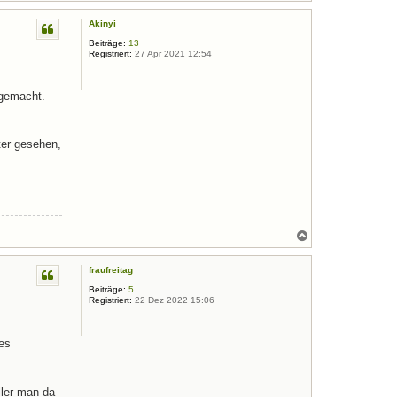
a
c
Akinyi
h
o
Beiträge:
13
b
Registriert:
27 Apr 2021 12:54
e
n
 gemacht.
ter gesehen,
N
a
c
fraufreitag
h
o
Beiträge:
5
b
Registriert:
22 Dez 2022 15:06
e
n
nes
ller man da