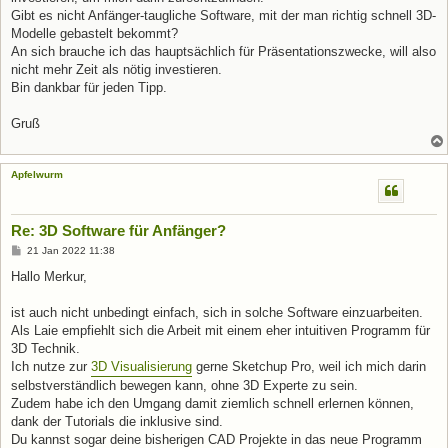
Gibt es nicht Anfänger-taugliche Software, mit der man richtig schnell 3D-
Modelle gebastelt bekommt?
An sich brauche ich das hauptsächlich für Präsentationszwecke, will also
nicht mehr Zeit als nötig investieren.
Bin dankbar für jeden Tipp.
Gruß
Apfelwurm
Re: 3D Software für Anfänger?
B
21 Jan 2022 11:38
e
i
Hallo Merkur,
t
r
a
ist auch nicht unbedingt einfach, sich in solche Software einzuarbeiten.
g
Als Laie empfiehlt sich die Arbeit mit einem eher intuitiven Programm für
3D Technik.
Ich nutze zur
3D Visualisierung
gerne Sketchup Pro, weil ich mich darin
selbstverständlich bewegen kann, ohne 3D Experte zu sein.
Zudem habe ich den Umgang damit ziemlich schnell erlernen können,
dank der Tutorials die inklusive sind.
Du kannst sogar deine bisherigen CAD Projekte in das neue Programm