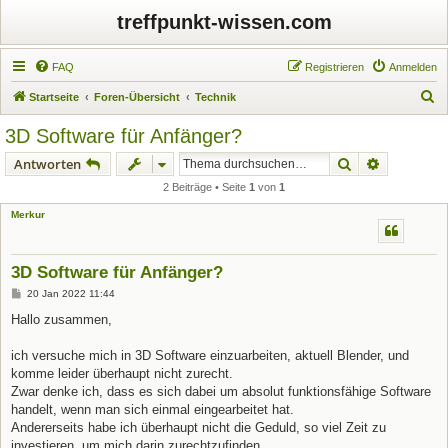
treffpunkt-wissen.com
FAQ
Registrieren
Anmelden
S
Startseite
Foren-Übersicht
Technik
u
3D Software für Anfänger?
c
Suche
Erweiterte
Antworten
h
2 Beiträge • Seite
1
von
1
e
Merkur
3D Software für Anfänger?
B
20 Jan 2022 11:44
e
i
Hallo zusammen,
t
r
a
ich versuche mich in 3D Software einzuarbeiten, aktuell Blender, und
g
komme leider überhaupt nicht zurecht.
Zwar denke ich, dass es sich dabei um absolut funktionsfähige Software
handelt, wenn man sich einmal eingearbeitet hat.
Andererseits habe ich überhaupt nicht die Geduld, so viel Zeit zu
investieren, um mich darin zurechtzufinden.