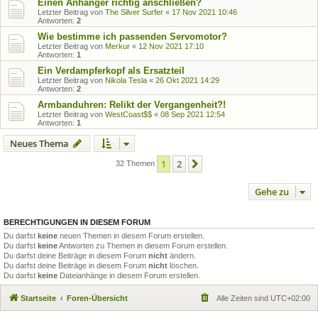
Einen Anhänger richtig anschließen?
Letzter Beitrag von
The Silver Surfer
«
17 Nov 2021 10:46
Antworten:
2
Wie bestimme ich passenden Servomotor?
Letzter Beitrag von
Merkur
«
12 Nov 2021 17:10
Antworten:
1
Ein Verdampferkopf als Ersatzteil
Letzter Beitrag von
Nikola Tesla
«
26 Okt 2021 14:29
Antworten:
2
Armbanduhren: Relikt der Vergangenheit?!
Letzter Beitrag von
WestCoast$$
«
08 Sep 2021 12:54
Antworten:
1
Neues Thema
1
2
Nächste
32 Themen
Gehe zu
BERECHTIGUNGEN IN DIESEM FORUM
Du darfst
keine
neuen Themen in diesem Forum erstellen.
Du darfst
keine
Antworten zu Themen in diesem Forum erstellen.
Du darfst deine Beiträge in diesem Forum
nicht
ändern.
Du darfst deine Beiträge in diesem Forum
nicht
löschen.
Du darfst
keine
Dateianhänge in diesem Forum erstellen.
Startseite
Foren-Übersicht
Alle Zeiten sind
UTC+02:00