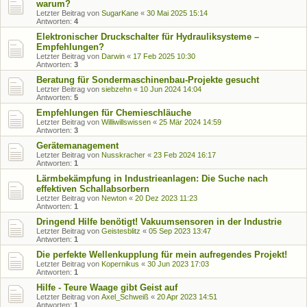
warum?
Letzter Beitrag von
SugarKane
«
30 Mai 2025 15:14
Antworten:
4
Elektronischer Druckschalter für Hydrauliksysteme –
Empfehlungen?
Letzter Beitrag von
Darwin
«
17 Feb 2025 10:30
Antworten:
3
Beratung für Sondermaschinenbau-Projekte gesucht
Letzter Beitrag von
siebzehn
«
10 Jun 2024 14:04
Antworten:
5
Empfehlungen für Chemieschläuche
Letzter Beitrag von
Williwillswissen
«
25 Mär 2024 14:59
Antworten:
3
Gerätemanagement
Letzter Beitrag von
Nusskracher
«
23 Feb 2024 16:17
Antworten:
1
Lärmbekämpfung in Industrieanlagen: Die Suche nach
effektiven Schallabsorbern
Letzter Beitrag von
Newton
«
20 Dez 2023 11:23
Antworten:
1
Dringend Hilfe benötigt! Vakuumsensoren in der Industrie
Letzter Beitrag von
Geistesblitz
«
05 Sep 2023 13:47
Antworten:
1
Die perfekte Wellenkupplung für mein aufregendes Projekt!
Letzter Beitrag von
Kopernikus
«
30 Jun 2023 17:03
Antworten:
1
Hilfe - Teure Waage gibt Geist auf
Letzter Beitrag von
Axel_Schweiß
«
20 Apr 2023 14:51
Antworten:
1