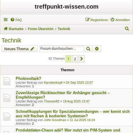
treffpunkt-wissen.com
FAQ
Registrieren
Anmelden
S
Startseite
Foren-Übersicht
Technik
u
Technik
c
Suche
Erweiterte Suche
Neues Thema
h
e
1
2
Nächste
32 Themen
Themen
Photovoltaik?
Letzter Beitrag von
Karottenkopf
«
04 Sep 2025 13:07
Antworten:
1
Zuverlässige Rückleuchten für Anhänger gesucht –
Empfehlungen?
Letzter Beitrag von
Thomas82
«
19 Aug 2025 12:47
Antworten:
2
Schnellkupplungen für Spezialanwendungen – wer kennt sich
aus mit flachen & kodierten Systemen?
Letzter Beitrag von
John Goodman
«
11 Jul 2025 15:24
Antworten:
2
Produktdaten-Chaos adé? Wer nutzt ein PIM-System und