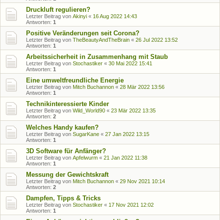
Druckluft regulieren?
Letzter Beitrag von
Akinyi
«
16 Aug 2022 14:43
Antworten:
1
Positive Veränderungen seit Corona?
Letzter Beitrag von
TheBeautyAndTheBrain
«
26 Jul 2022 13:52
Antworten:
1
Arbeitssicherheit in Zusammenhang mit Staub
Letzter Beitrag von
Stochastiker
«
30 Mai 2022 15:41
Antworten:
1
Eine umweltfreundliche Energie
Letzter Beitrag von
Mitch Buchannon
«
28 Mär 2022 13:56
Antworten:
1
Technikinteressierte Kinder
Letzter Beitrag von
Wild_World90
«
23 Mär 2022 13:35
Antworten:
2
Welches Handy kaufen?
Letzter Beitrag von
SugarKane
«
27 Jan 2022 13:15
Antworten:
1
3D Software für Anfänger?
Letzter Beitrag von
Apfelwurm
«
21 Jan 2022 11:38
Antworten:
1
Messung der Gewichtskraft
Letzter Beitrag von
Mitch Buchannon
«
29 Nov 2021 10:14
Antworten:
2
Dampfen, Tipps & Tricks
Letzter Beitrag von
Stochastiker
«
17 Nov 2021 12:02
Antworten:
1