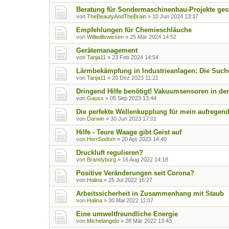
Beratung für Sondermaschinenbau-Projekte ges
von
TheBeautyAndTheBrain
»
10 Jun 2024 13:37
Empfehlungen für Chemieschläuche
von
Williwillswissen
»
25 Mär 2024 14:52
Gerätemanagement
von
Tanja11
»
23 Feb 2024 14:54
Lärmbekämpfung in Industrieanlagen: Die Suche
von
Tanja11
»
20 Dez 2023 11:21
Dringend Hilfe benötigt! Vakuumsensoren in der
von
Gauss
»
05 Sep 2023 13:44
Die perfekte Wellenkupplung für mein aufregend
von
Darwin
»
30 Jun 2023 17:01
Hilfe - Teure Waage gibt Geist auf
von
HerrSodom
»
20 Apr 2023 14:40
Druckluft regulieren?
von
Brandyburg
»
16 Aug 2022 14:18
Positive Veränderungen seit Corona?
von
Halina
»
25 Jul 2022 15:27
Arbeitssicherheit in Zusammenhang mit Staub
von
Halina
»
30 Mai 2022 11:07
Eine umweltfreundliche Energie
von
Michelangelo
»
28 Mär 2022 13:43