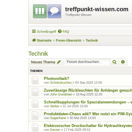
treffpunkt-wissen.com
Treffpunkt Wissen
Schnellzugriff
FAQ
Startseite
Foren-Übersicht
Technik
Technik
Suche
Erw
Neues Thema
THEMEN
Photovoltaik?
von
Schokokuchen
»
04 Sep 2025 12:59
Zuverlässige Rückleuchten für Anhänger gesuc
von
John Goodman
»
19 Aug 2025 12:26
Schnellkupplungen für Spezialanwendungen – we
von
Stefan
»
11 Jul 2025 15:00
Produktdaten-Chaos adé? Wer nutzt ein PIM-S
von
SugarKane
»
30 Mai 2025 14:54
Elektronischer Druckschalter für Hydrauliksys
von
Darwin
»
17 Feb 2025 09:51