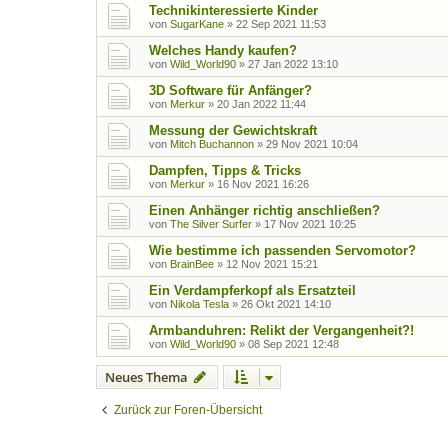
Technikinteressierte Kinder
von
SugarKane
»
22 Sep 2021 11:53
Welches Handy kaufen?
von
Wild_World90
»
27 Jan 2022 13:10
3D Software für Anfänger?
von
Merkur
»
20 Jan 2022 11:44
Messung der Gewichtskraft
von
Mitch Buchannon
»
29 Nov 2021 10:04
Dampfen, Tipps & Tricks
von
Merkur
»
16 Nov 2021 16:26
Einen Anhänger richtig anschließen?
von
The Silver Surfer
»
17 Nov 2021 10:25
Wie bestimme ich passenden Servomotor?
von
BrainBee
»
12 Nov 2021 15:21
Ein Verdampferkopf als Ersatzteil
von
Nikola Tesla
»
26 Okt 2021 14:10
Armbanduhren: Relikt der Vergangenheit?!
von
Wild_World90
»
08 Sep 2021 12:48
Neues Thema
Zurück zur Foren-Übersicht