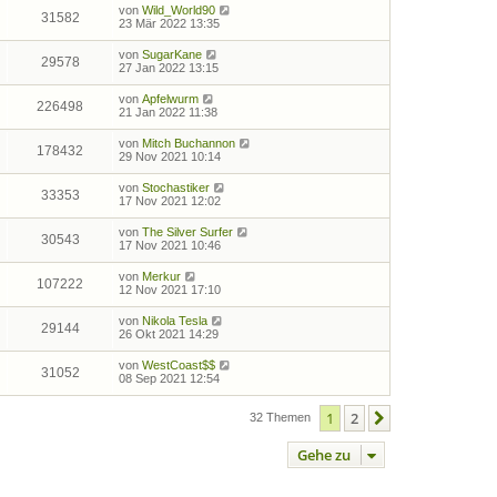
von
Wild_World90
31582
23 Mär 2022 13:35
von
SugarKane
29578
27 Jan 2022 13:15
von
Apfelwurm
226498
21 Jan 2022 11:38
von
Mitch Buchannon
178432
29 Nov 2021 10:14
von
Stochastiker
33353
17 Nov 2021 12:02
von
The Silver Surfer
30543
17 Nov 2021 10:46
von
Merkur
107222
12 Nov 2021 17:10
von
Nikola Tesla
29144
26 Okt 2021 14:29
von
WestCoast$$
31052
08 Sep 2021 12:54
1
2
Nächste
32 Themen
Gehe zu