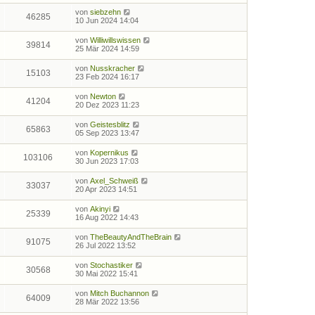
von
siebzehn
46285
10 Jun 2024 14:04
von
Williwillswissen
39814
25 Mär 2024 14:59
von
Nusskracher
15103
23 Feb 2024 16:17
von
Newton
41204
20 Dez 2023 11:23
von
Geistesblitz
65863
05 Sep 2023 13:47
von
Kopernikus
103106
30 Jun 2023 17:03
von
Axel_Schweiß
33037
20 Apr 2023 14:51
von
Akinyi
25339
16 Aug 2022 14:43
von
TheBeautyAndTheBrain
91075
26 Jul 2022 13:52
von
Stochastiker
30568
30 Mai 2022 15:41
von
Mitch Buchannon
64009
28 Mär 2022 13:56