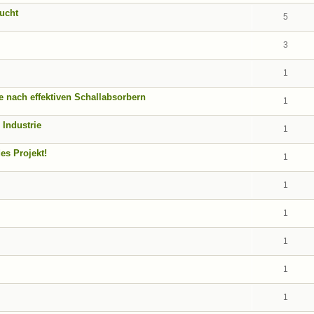
ucht
5
3
1
 nach effektiven Schallabsorbern
1
 Industrie
1
es Projekt!
1
1
1
1
1
1