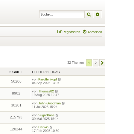
Suche
Erweiterte Suche
Registrieren
Anmelden
1
2
Nächste
32 Themen
ZUGRIFFE
LETZTER BEITRAG
von
Karottenkopf
56206
04 Sep 2025 13:07
von
Thomas82
8902
19 Aug 2025 12:47
von
John Goodman
30201
11 Jul 2025 15:24
von
SugarKane
215793
30 Mai 2025 15:14
von
Darwin
120244
17 Feb 2025 10:30