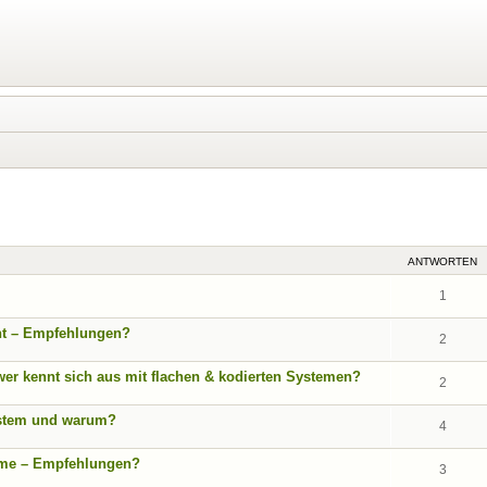
eiterte Suche
ANTWORTEN
1
ht – Empfehlungen?
2
r kennt sich aus mit flachen & kodierten Systemen?
2
ystem und warum?
4
teme – Empfehlungen?
3