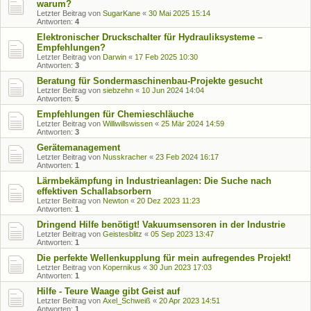
warum?
Letzter Beitrag von
SugarKane
«
30 Mai 2025 15:14
Antworten:
4
Elektronischer Druckschalter für Hydrauliksysteme –
Empfehlungen?
Letzter Beitrag von
Darwin
«
17 Feb 2025 10:30
Antworten:
3
Beratung für Sondermaschinenbau-Projekte gesucht
Letzter Beitrag von
siebzehn
«
10 Jun 2024 14:04
Antworten:
5
Empfehlungen für Chemieschläuche
Letzter Beitrag von
Williwillswissen
«
25 Mär 2024 14:59
Antworten:
3
Gerätemanagement
Letzter Beitrag von
Nusskracher
«
23 Feb 2024 16:17
Antworten:
1
Lärmbekämpfung in Industrieanlagen: Die Suche nach
effektiven Schallabsorbern
Letzter Beitrag von
Newton
«
20 Dez 2023 11:23
Antworten:
1
Dringend Hilfe benötigt! Vakuumsensoren in der Industrie
Letzter Beitrag von
Geistesblitz
«
05 Sep 2023 13:47
Antworten:
1
Die perfekte Wellenkupplung für mein aufregendes Projekt!
Letzter Beitrag von
Kopernikus
«
30 Jun 2023 17:03
Antworten:
1
Hilfe - Teure Waage gibt Geist auf
Letzter Beitrag von
Axel_Schweiß
«
20 Apr 2023 14:51
Antworten:
1