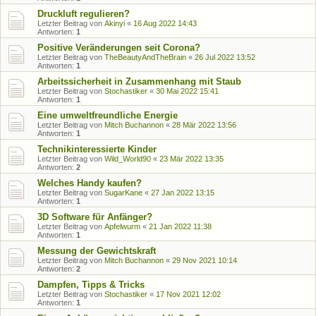
Druckluft regulieren?
Letzter Beitrag von
Akinyi
«
16 Aug 2022 14:43
Antworten:
1
Positive Veränderungen seit Corona?
Letzter Beitrag von
TheBeautyAndTheBrain
«
26 Jul 2022 13:52
Antworten:
1
Arbeitssicherheit in Zusammenhang mit Staub
Letzter Beitrag von
Stochastiker
«
30 Mai 2022 15:41
Antworten:
1
Eine umweltfreundliche Energie
Letzter Beitrag von
Mitch Buchannon
«
28 Mär 2022 13:56
Antworten:
1
Technikinteressierte Kinder
Letzter Beitrag von
Wild_World90
«
23 Mär 2022 13:35
Antworten:
2
Welches Handy kaufen?
Letzter Beitrag von
SugarKane
«
27 Jan 2022 13:15
Antworten:
1
3D Software für Anfänger?
Letzter Beitrag von
Apfelwurm
«
21 Jan 2022 11:38
Antworten:
1
Messung der Gewichtskraft
Letzter Beitrag von
Mitch Buchannon
«
29 Nov 2021 10:14
Antworten:
2
Dampfen, Tipps & Tricks
Letzter Beitrag von
Stochastiker
«
17 Nov 2021 12:02
Antworten:
1