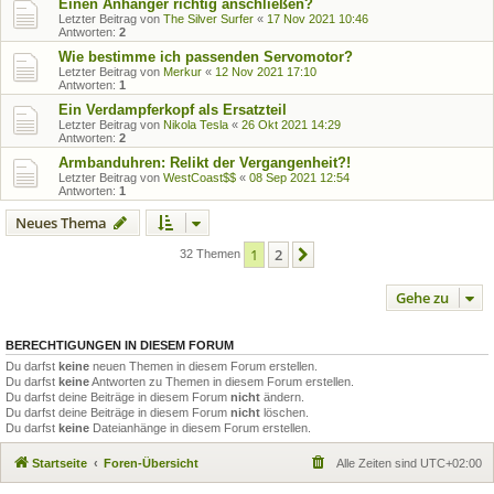
Einen Anhänger richtig anschließen?
Letzter Beitrag von
The Silver Surfer
«
17 Nov 2021 10:46
Antworten:
2
Wie bestimme ich passenden Servomotor?
Letzter Beitrag von
Merkur
«
12 Nov 2021 17:10
Antworten:
1
Ein Verdampferkopf als Ersatzteil
Letzter Beitrag von
Nikola Tesla
«
26 Okt 2021 14:29
Antworten:
2
Armbanduhren: Relikt der Vergangenheit?!
Letzter Beitrag von
WestCoast$$
«
08 Sep 2021 12:54
Antworten:
1
Neues Thema
1
2
Nächste
32 Themen
Gehe zu
BERECHTIGUNGEN IN DIESEM FORUM
Du darfst
keine
neuen Themen in diesem Forum erstellen.
Du darfst
keine
Antworten zu Themen in diesem Forum erstellen.
Du darfst deine Beiträge in diesem Forum
nicht
ändern.
Du darfst deine Beiträge in diesem Forum
nicht
löschen.
Du darfst
keine
Dateianhänge in diesem Forum erstellen.
Startseite
Foren-Übersicht
Alle Zeiten sind
UTC+02:00