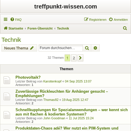
treffpunkt-wissen.com
FAQ
Registrieren
Anmelden
S
Startseite
Foren-Übersicht
Technik
u
Technik
c
Suche
Erweiterte Suche
Neues Thema
h
e
1
2
Nächste
32 Themen
Themen
Photovoltaik?
Letzter Beitrag von
Karottenkopf
«
04 Sep 2025 13:07
Antworten:
1
Zuverlässige Rückleuchten für Anhänger gesucht –
Empfehlungen?
Letzter Beitrag von
Thomas82
«
19 Aug 2025 12:47
Antworten:
2
Schnellkupplungen für Spezialanwendungen – wer kennt sich
aus mit flachen & kodierten Systemen?
Letzter Beitrag von
John Goodman
«
11 Jul 2025 15:24
Antworten:
2
Produktdaten-Chaos adé? Wer nutzt ein PIM-System und