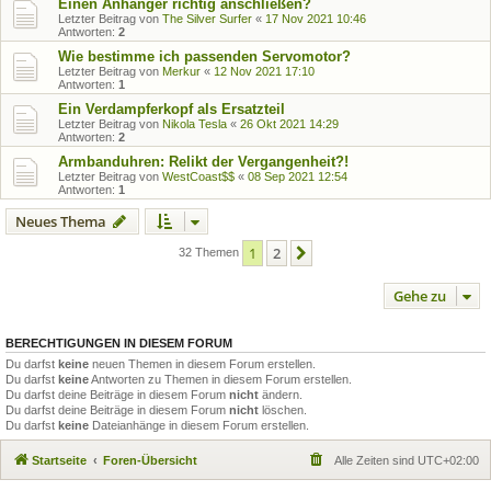
Einen Anhänger richtig anschließen?
Letzter Beitrag von
The Silver Surfer
«
17 Nov 2021 10:46
Antworten:
2
Wie bestimme ich passenden Servomotor?
Letzter Beitrag von
Merkur
«
12 Nov 2021 17:10
Antworten:
1
Ein Verdampferkopf als Ersatzteil
Letzter Beitrag von
Nikola Tesla
«
26 Okt 2021 14:29
Antworten:
2
Armbanduhren: Relikt der Vergangenheit?!
Letzter Beitrag von
WestCoast$$
«
08 Sep 2021 12:54
Antworten:
1
Neues Thema
1
2
Nächste
32 Themen
Gehe zu
BERECHTIGUNGEN IN DIESEM FORUM
Du darfst
keine
neuen Themen in diesem Forum erstellen.
Du darfst
keine
Antworten zu Themen in diesem Forum erstellen.
Du darfst deine Beiträge in diesem Forum
nicht
ändern.
Du darfst deine Beiträge in diesem Forum
nicht
löschen.
Du darfst
keine
Dateianhänge in diesem Forum erstellen.
Startseite
Foren-Übersicht
Alle Zeiten sind
UTC+02:00