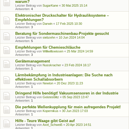
warum?
Letzter Beitrag von
SugarKane
«
30 Mai 2025 15:14
Antworten:
4
Elektronischer Druckschalter für Hydrauliksysteme –
Empfehlungen?
Letzter Beitrag von
Darwin
«
17 Feb 2025 10:30
Antworten:
3
Beratung für Sondermaschinenbau-Projekte gesucht
Letzter Beitrag von
siebzehn
«
10 Jun 2024 14:04
Antworten:
5
Empfehlungen für Chemieschläuche
Letzter Beitrag von
Williwillswissen
«
25 Mär 2024 14:59
Antworten:
3
Gerätemanagement
Letzter Beitrag von
Nusskracher
«
23 Feb 2024 16:17
Antworten:
1
Lärmbekämpfung in Industrieanlagen: Die Suche nach
effektiven Schallabsorbern
Letzter Beitrag von
Newton
«
20 Dez 2023 11:23
Antworten:
1
Dringend Hilfe benötigt! Vakuumsensoren in der Industrie
Letzter Beitrag von
Geistesblitz
«
05 Sep 2023 13:47
Antworten:
1
Die perfekte Wellenkupplung für mein aufregendes Projekt!
Letzter Beitrag von
Kopernikus
«
30 Jun 2023 17:03
Antworten:
1
Hilfe - Teure Waage gibt Geist auf
Letzter Beitrag von
Axel_Schweiß
«
20 Apr 2023 14:51
Antworten:
1