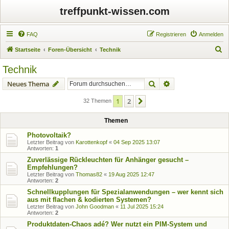
treffpunkt-wissen.com
FAQ
Registrieren
Anmelden
S
Startseite
Foren-Übersicht
Technik
u
Technik
c
Suche
Erweiterte Suche
Neues Thema
h
e
1
2
Nächste
32 Themen
Themen
Photovoltaik?
Letzter Beitrag von
Karottenkopf
«
04 Sep 2025 13:07
Antworten:
1
Zuverlässige Rückleuchten für Anhänger gesucht –
Empfehlungen?
Letzter Beitrag von
Thomas82
«
19 Aug 2025 12:47
Antworten:
2
Schnellkupplungen für Spezialanwendungen – wer kennt sich
aus mit flachen & kodierten Systemen?
Letzter Beitrag von
John Goodman
«
11 Jul 2025 15:24
Antworten:
2
Produktdaten-Chaos adé? Wer nutzt ein PIM-System und