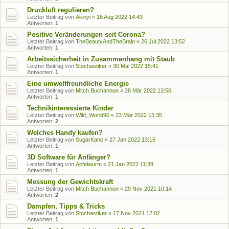
Druckluft regulieren?
Letzter Beitrag von
Akinyi
«
16 Aug 2022 14:43
Antworten:
1
Positive Veränderungen seit Corona?
Letzter Beitrag von
TheBeautyAndTheBrain
«
26 Jul 2022 13:52
Antworten:
1
Arbeitssicherheit in Zusammenhang mit Staub
Letzter Beitrag von
Stochastiker
«
30 Mai 2022 15:41
Antworten:
1
Eine umweltfreundliche Energie
Letzter Beitrag von
Mitch Buchannon
«
28 Mär 2022 13:56
Antworten:
1
Technikinteressierte Kinder
Letzter Beitrag von
Wild_World90
«
23 Mär 2022 13:35
Antworten:
2
Welches Handy kaufen?
Letzter Beitrag von
SugarKane
«
27 Jan 2022 13:15
Antworten:
1
3D Software für Anfänger?
Letzter Beitrag von
Apfelwurm
«
21 Jan 2022 11:38
Antworten:
1
Messung der Gewichtskraft
Letzter Beitrag von
Mitch Buchannon
«
29 Nov 2021 10:14
Antworten:
2
Dampfen, Tipps & Tricks
Letzter Beitrag von
Stochastiker
«
17 Nov 2021 12:02
Antworten:
1