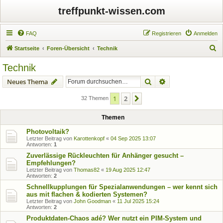
treffpunkt-wissen.com
FAQ
Registrieren
Anmelden
S
Startseite
Foren-Übersicht
Technik
u
Technik
c
Suche
Erweiterte Suche
Neues Thema
h
e
1
2
Nächste
32 Themen
Themen
Photovoltaik?
Letzter Beitrag von
Karottenkopf
«
04 Sep 2025 13:07
Antworten:
1
Zuverlässige Rückleuchten für Anhänger gesucht –
Empfehlungen?
Letzter Beitrag von
Thomas82
«
19 Aug 2025 12:47
Antworten:
2
Schnellkupplungen für Spezialanwendungen – wer kennt sich
aus mit flachen & kodierten Systemen?
Letzter Beitrag von
John Goodman
«
11 Jul 2025 15:24
Antworten:
2
Produktdaten-Chaos adé? Wer nutzt ein PIM-System und