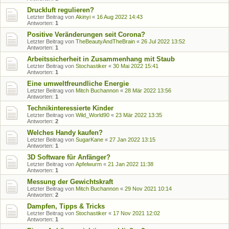
Druckluft regulieren?
Letzter Beitrag von
Akinyi
«
16 Aug 2022 14:43
Antworten:
1
Positive Veränderungen seit Corona?
Letzter Beitrag von
TheBeautyAndTheBrain
«
26 Jul 2022 13:52
Antworten:
1
Arbeitssicherheit in Zusammenhang mit Staub
Letzter Beitrag von
Stochastiker
«
30 Mai 2022 15:41
Antworten:
1
Eine umweltfreundliche Energie
Letzter Beitrag von
Mitch Buchannon
«
28 Mär 2022 13:56
Antworten:
1
Technikinteressierte Kinder
Letzter Beitrag von
Wild_World90
«
23 Mär 2022 13:35
Antworten:
2
Welches Handy kaufen?
Letzter Beitrag von
SugarKane
«
27 Jan 2022 13:15
Antworten:
1
3D Software für Anfänger?
Letzter Beitrag von
Apfelwurm
«
21 Jan 2022 11:38
Antworten:
1
Messung der Gewichtskraft
Letzter Beitrag von
Mitch Buchannon
«
29 Nov 2021 10:14
Antworten:
2
Dampfen, Tipps & Tricks
Letzter Beitrag von
Stochastiker
«
17 Nov 2021 12:02
Antworten:
1