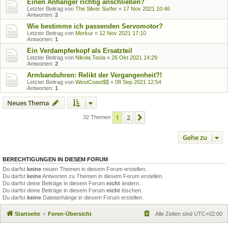
Einen Anhänger richtig anschließen?
Letzter Beitrag von
The Silver Surfer
«
17 Nov 2021 10:46
Antworten:
2
Wie bestimme ich passenden Servomotor?
Letzter Beitrag von
Merkur
«
12 Nov 2021 17:10
Antworten:
1
Ein Verdampferkopf als Ersatzteil
Letzter Beitrag von
Nikola Tesla
«
26 Okt 2021 14:29
Antworten:
2
Armbanduhren: Relikt der Vergangenheit?!
Letzter Beitrag von
WestCoast$$
«
08 Sep 2021 12:54
Antworten:
1
Neues Thema
1
2
Nächste
32 Themen
Gehe zu
BERECHTIGUNGEN IN DIESEM FORUM
Du darfst
keine
neuen Themen in diesem Forum erstellen.
Du darfst
keine
Antworten zu Themen in diesem Forum erstellen.
Du darfst deine Beiträge in diesem Forum
nicht
ändern.
Du darfst deine Beiträge in diesem Forum
nicht
löschen.
Du darfst
keine
Dateianhänge in diesem Forum erstellen.
Startseite
Foren-Übersicht
Alle Zeiten sind
UTC+02:00