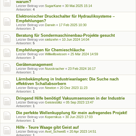
warum?
Letzter Beitrag von
SugarKane
«
30 Mai 2025 15:14
Antworten:
4
Elektronischer Druckschalter für Hydrauliksysteme –
Empfehlungen?
Letzter Beitrag von
Darwin
«
17 Feb 2025 10:30
Antworten:
3
Beratung für Sondermaschinenbau-Projekte gesucht
Letzter Beitrag von
siebzehn
«
10 Jun 2024 14:04
Antworten:
5
Empfehlungen für Chemieschläuche
Letzter Beitrag von
Williwillswissen
«
25 Mär 2024 14:59
Antworten:
3
Gerätemanagement
Letzter Beitrag von
Nusskracher
«
23 Feb 2024 16:17
Antworten:
1
Lärmbekämpfung in Industrieanlagen: Die Suche nach
effektiven Schallabsorbern
Letzter Beitrag von
Newton
«
20 Dez 2023 11:23
Antworten:
1
Dringend Hilfe benötigt! Vakuumsensoren in der Industrie
Letzter Beitrag von
Geistesblitz
«
05 Sep 2023 13:47
Antworten:
1
Die perfekte Wellenkupplung für mein aufregendes Projekt!
Letzter Beitrag von
Kopernikus
«
30 Jun 2023 17:03
Antworten:
1
Hilfe - Teure Waage gibt Geist auf
Letzter Beitrag von
Axel_Schweiß
«
20 Apr 2023 14:51
Antworten:
1