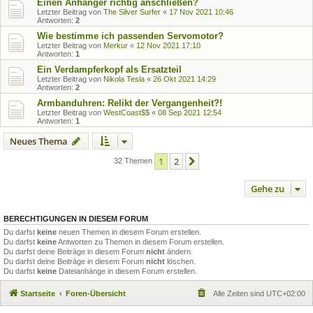
Einen Anhänger richtig anschließen?
Letzter Beitrag von
The Silver Surfer
«
17 Nov 2021 10:46
Antworten:
2
Wie bestimme ich passenden Servomotor?
Letzter Beitrag von
Merkur
«
12 Nov 2021 17:10
Antworten:
1
Ein Verdampferkopf als Ersatzteil
Letzter Beitrag von
Nikola Tesla
«
26 Okt 2021 14:29
Antworten:
2
Armbanduhren: Relikt der Vergangenheit?!
Letzter Beitrag von
WestCoast$$
«
08 Sep 2021 12:54
Antworten:
1
Neues Thema
1
2
Nächste
32 Themen
Gehe zu
BERECHTIGUNGEN IN DIESEM FORUM
Du darfst
keine
neuen Themen in diesem Forum erstellen.
Du darfst
keine
Antworten zu Themen in diesem Forum erstellen.
Du darfst deine Beiträge in diesem Forum
nicht
ändern.
Du darfst deine Beiträge in diesem Forum
nicht
löschen.
Du darfst
keine
Dateianhänge in diesem Forum erstellen.
Startseite
Foren-Übersicht
Alle Zeiten sind
UTC+02:00