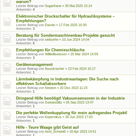
warum?
Letzter Beitrag von
SugarKane
«
30 Mai 2025 15:14
Antworten:
4
Elektronischer Druckschalter für Hydrauliksysteme –
Empfehlungen?
Letzter Beitrag von
Darwin
«
17 Feb 2025 10:30
Antworten:
3
Beratung für Sondermaschinenbau-Projekte gesucht
Letzter Beitrag von
siebzehn
«
10 Jun 2024 14:04
Antworten:
5
Empfehlungen für Chemieschläuche
Letzter Beitrag von
Williwillswissen
«
25 Mär 2024 14:59
Antworten:
3
Gerätemanagement
Letzter Beitrag von
Nusskracher
«
23 Feb 2024 16:17
Antworten:
1
Lärmbekämpfung in Industrieanlagen: Die Suche nach
effektiven Schallabsorbern
Letzter Beitrag von
Newton
«
20 Dez 2023 11:23
Antworten:
1
Dringend Hilfe benötigt! Vakuumsensoren in der Industrie
Letzter Beitrag von
Geistesblitz
«
05 Sep 2023 13:47
Antworten:
1
Die perfekte Wellenkupplung für mein aufregendes Projekt!
Letzter Beitrag von
Kopernikus
«
30 Jun 2023 17:03
Antworten:
1
Hilfe - Teure Waage gibt Geist auf
Letzter Beitrag von
Axel_Schweiß
«
20 Apr 2023 14:51
Antworten:
1