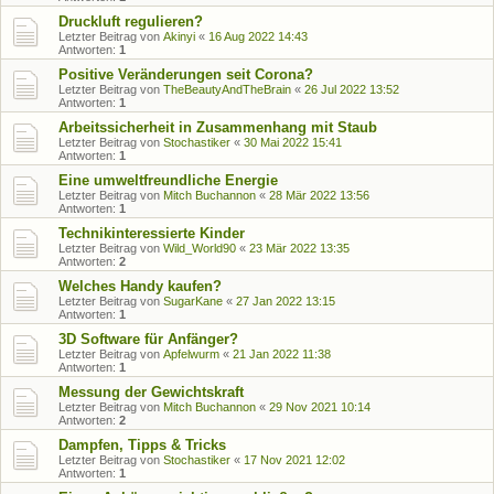
Druckluft regulieren?
Letzter Beitrag von
Akinyi
«
16 Aug 2022 14:43
Antworten:
1
Positive Veränderungen seit Corona?
Letzter Beitrag von
TheBeautyAndTheBrain
«
26 Jul 2022 13:52
Antworten:
1
Arbeitssicherheit in Zusammenhang mit Staub
Letzter Beitrag von
Stochastiker
«
30 Mai 2022 15:41
Antworten:
1
Eine umweltfreundliche Energie
Letzter Beitrag von
Mitch Buchannon
«
28 Mär 2022 13:56
Antworten:
1
Technikinteressierte Kinder
Letzter Beitrag von
Wild_World90
«
23 Mär 2022 13:35
Antworten:
2
Welches Handy kaufen?
Letzter Beitrag von
SugarKane
«
27 Jan 2022 13:15
Antworten:
1
3D Software für Anfänger?
Letzter Beitrag von
Apfelwurm
«
21 Jan 2022 11:38
Antworten:
1
Messung der Gewichtskraft
Letzter Beitrag von
Mitch Buchannon
«
29 Nov 2021 10:14
Antworten:
2
Dampfen, Tipps & Tricks
Letzter Beitrag von
Stochastiker
«
17 Nov 2021 12:02
Antworten:
1