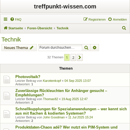
treffpunkt-wissen.com
FAQ
Registrieren
Anmelden
S
Startseite
Foren-Übersicht
Technik
u
Technik
c
Suche
Erweiterte Suche
Neues Thema
h
e
1
2
Nächste
32 Themen
Themen
Photovoltaik?
Letzter Beitrag von
Karottenkopf
«
04 Sep 2025 13:07
Antworten:
1
Zuverlässige Rückleuchten für Anhänger gesucht –
Empfehlungen?
Letzter Beitrag von
Thomas82
«
19 Aug 2025 12:47
Antworten:
2
Schnellkupplungen für Spezialanwendungen – wer kennt sich
aus mit flachen & kodierten Systemen?
Letzter Beitrag von
John Goodman
«
11 Jul 2025 15:24
Antworten:
2
Produktdaten-Chaos adé? Wer nutzt ein PIM-System und