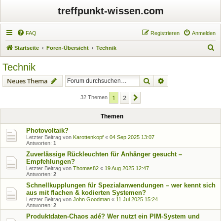
treffpunkt-wissen.com
FAQ
Registrieren
Anmelden
S
Startseite
Foren-Übersicht
Technik
u
Technik
c
Suche
Erweiterte Suche
Neues Thema
h
e
1
2
Nächste
32 Themen
Themen
Photovoltaik?
Letzter Beitrag von
Karottenkopf
«
04 Sep 2025 13:07
Antworten:
1
Zuverlässige Rückleuchten für Anhänger gesucht –
Empfehlungen?
Letzter Beitrag von
Thomas82
«
19 Aug 2025 12:47
Antworten:
2
Schnellkupplungen für Spezialanwendungen – wer kennt sich
aus mit flachen & kodierten Systemen?
Letzter Beitrag von
John Goodman
«
11 Jul 2025 15:24
Antworten:
2
Produktdaten-Chaos adé? Wer nutzt ein PIM-System und