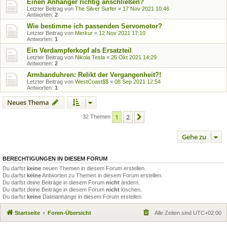
Einen Anhänger richtig anschließen?
Letzter Beitrag von
The Silver Surfer
«
17 Nov 2021 10:46
Antworten:
2
Wie bestimme ich passenden Servomotor?
Letzter Beitrag von
Merkur
«
12 Nov 2021 17:10
Antworten:
1
Ein Verdampferkopf als Ersatzteil
Letzter Beitrag von
Nikola Tesla
«
26 Okt 2021 14:29
Antworten:
2
Armbanduhren: Relikt der Vergangenheit?!
Letzter Beitrag von
WestCoast$$
«
08 Sep 2021 12:54
Antworten:
1
Neues Thema
1
2
Nächste
32 Themen
Gehe zu
BERECHTIGUNGEN IN DIESEM FORUM
Du darfst
keine
neuen Themen in diesem Forum erstellen.
Du darfst
keine
Antworten zu Themen in diesem Forum erstellen.
Du darfst deine Beiträge in diesem Forum
nicht
ändern.
Du darfst deine Beiträge in diesem Forum
nicht
löschen.
Du darfst
keine
Dateianhänge in diesem Forum erstellen.
Startseite
Foren-Übersicht
Alle Zeiten sind
UTC+02:00