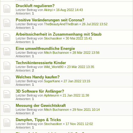
Druckluft regulieren?
Letzter Beitrag von
Akinyi
«
16 Aug 2022 14:43
Antworten:
1
Positive Veränderungen seit Corona?
Letzter Beitrag von
TheBeautyAndTheBrain
«
26 Jul 2022 13:52
Antworten:
1
Arbeitssicherheit in Zusammenhang mit Staub
Letzter Beitrag von
Stochastiker
«
30 Mai 2022 15:41
Antworten:
1
Eine umweltfreundliche Energie
Letzter Beitrag von
Mitch Buchannon
«
28 Mär 2022 13:56
Antworten:
1
Technikinteressierte Kinder
Letzter Beitrag von
Wild_World90
«
23 Mär 2022 13:35
Antworten:
2
Welches Handy kaufen?
Letzter Beitrag von
SugarKane
«
27 Jan 2022 13:15
Antworten:
1
3D Software für Anfänger?
Letzter Beitrag von
Apfelwurm
«
21 Jan 2022 11:38
Antworten:
1
Messung der Gewichtskraft
Letzter Beitrag von
Mitch Buchannon
«
29 Nov 2021 10:14
Antworten:
2
Dampfen, Tipps & Tricks
Letzter Beitrag von
Stochastiker
«
17 Nov 2021 12:02
Antworten:
1