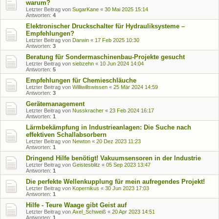
warum?
Letzter Beitrag von
SugarKane
«
30 Mai 2025 15:14
Antworten:
4
Elektronischer Druckschalter für Hydrauliksysteme –
Empfehlungen?
Letzter Beitrag von
Darwin
«
17 Feb 2025 10:30
Antworten:
3
Beratung für Sondermaschinenbau-Projekte gesucht
Letzter Beitrag von
siebzehn
«
10 Jun 2024 14:04
Antworten:
5
Empfehlungen für Chemieschläuche
Letzter Beitrag von
Williwillswissen
«
25 Mär 2024 14:59
Antworten:
3
Gerätemanagement
Letzter Beitrag von
Nusskracher
«
23 Feb 2024 16:17
Antworten:
1
Lärmbekämpfung in Industrieanlagen: Die Suche nach
effektiven Schallabsorbern
Letzter Beitrag von
Newton
«
20 Dez 2023 11:23
Antworten:
1
Dringend Hilfe benötigt! Vakuumsensoren in der Industrie
Letzter Beitrag von
Geistesblitz
«
05 Sep 2023 13:47
Antworten:
1
Die perfekte Wellenkupplung für mein aufregendes Projekt!
Letzter Beitrag von
Kopernikus
«
30 Jun 2023 17:03
Antworten:
1
Hilfe - Teure Waage gibt Geist auf
Letzter Beitrag von
Axel_Schweiß
«
20 Apr 2023 14:51
Antworten:
1