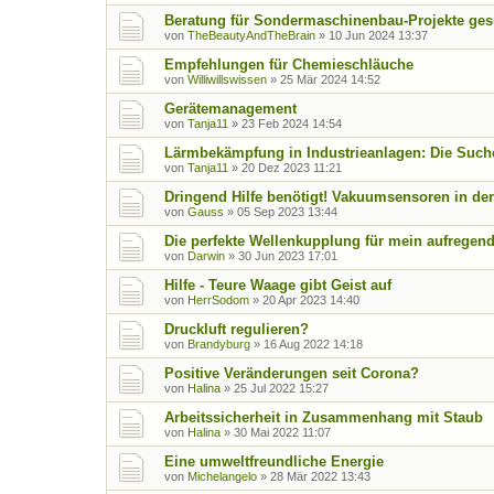
Beratung für Sondermaschinenbau-Projekte ges
von
TheBeautyAndTheBrain
»
10 Jun 2024 13:37
Empfehlungen für Chemieschläuche
von
Williwillswissen
»
25 Mär 2024 14:52
Gerätemanagement
von
Tanja11
»
23 Feb 2024 14:54
Lärmbekämpfung in Industrieanlagen: Die Suche
von
Tanja11
»
20 Dez 2023 11:21
Dringend Hilfe benötigt! Vakuumsensoren in der
von
Gauss
»
05 Sep 2023 13:44
Die perfekte Wellenkupplung für mein aufregend
von
Darwin
»
30 Jun 2023 17:01
Hilfe - Teure Waage gibt Geist auf
von
HerrSodom
»
20 Apr 2023 14:40
Druckluft regulieren?
von
Brandyburg
»
16 Aug 2022 14:18
Positive Veränderungen seit Corona?
von
Halina
»
25 Jul 2022 15:27
Arbeitssicherheit in Zusammenhang mit Staub
von
Halina
»
30 Mai 2022 11:07
Eine umweltfreundliche Energie
von
Michelangelo
»
28 Mär 2022 13:43