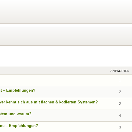
eiterte Suche
ANTWORTEN
1
ht – Empfehlungen?
2
r kennt sich aus mit flachen & kodierten Systemen?
2
ystem und warum?
4
teme – Empfehlungen?
3