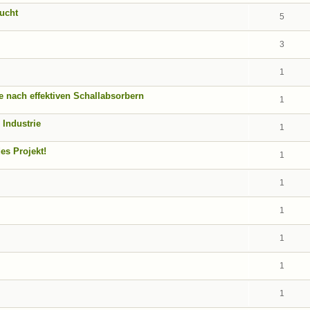
ucht
5
3
1
 nach effektiven Schallabsorbern
1
 Industrie
1
es Projekt!
1
1
1
1
1
1