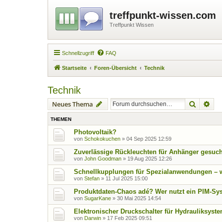
treffpunkt-wissen.com
Treffpunkt Wissen
Schnellzugriff
FAQ
Startseite
Foren-Übersicht
Technik
Technik
Suche
Erw
Neues Thema
THEMEN
Photovoltaik?
von
Schokokuchen
»
04 Sep 2025 12:59
Zuverlässige Rückleuchten für Anhänger gesuc
von
John Goodman
»
19 Aug 2025 12:26
Schnellkupplungen für Spezialanwendungen – we
von
Stefan
»
11 Jul 2025 15:00
Produktdaten-Chaos adé? Wer nutzt ein PIM-S
von
SugarKane
»
30 Mai 2025 14:54
Elektronischer Druckschalter für Hydrauliksys
von
Darwin
»
17 Feb 2025 09:51