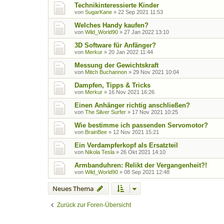
Technikinteressierte Kinder
von
SugarKane
»
22 Sep 2021 11:53
Welches Handy kaufen?
von
Wild_World90
»
27 Jan 2022 13:10
3D Software für Anfänger?
von
Merkur
»
20 Jan 2022 11:44
Messung der Gewichtskraft
von
Mitch Buchannon
»
29 Nov 2021 10:04
Dampfen, Tipps & Tricks
von
Merkur
»
16 Nov 2021 16:26
Einen Anhänger richtig anschließen?
von
The Silver Surfer
»
17 Nov 2021 10:25
Wie bestimme ich passenden Servomotor?
von
BrainBee
»
12 Nov 2021 15:21
Ein Verdampferkopf als Ersatzteil
von
Nikola Tesla
»
26 Okt 2021 14:10
Armbanduhren: Relikt der Vergangenheit?!
von
Wild_World90
»
08 Sep 2021 12:48
Neues Thema
Zurück zur Foren-Übersicht