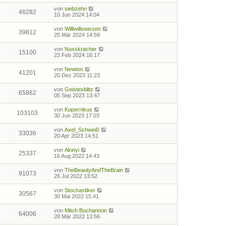
von
siebzehn
46282
10 Jun 2024 14:04
von
Williwillswissen
39812
25 Mär 2024 14:59
von
Nusskracher
15100
23 Feb 2024 16:17
von
Newton
41201
20 Dez 2023 11:23
von
Geistesblitz
65862
05 Sep 2023 13:47
von
Kopernikus
103103
30 Jun 2023 17:03
von
Axel_Schweiß
33036
20 Apr 2023 14:51
von
Akinyi
25337
16 Aug 2022 14:43
von
TheBeautyAndTheBrain
91073
26 Jul 2022 13:52
von
Stochastiker
30567
30 Mai 2022 15:41
von
Mitch Buchannon
64006
28 Mär 2022 13:56