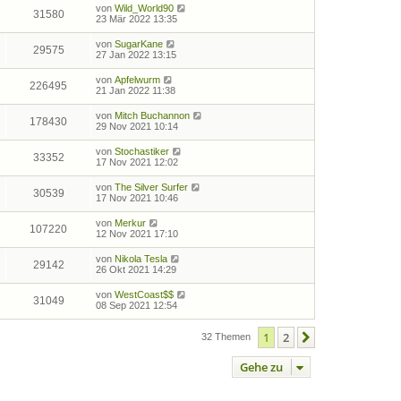
von
Wild_World90
31580
23 Mär 2022 13:35
von
SugarKane
29575
27 Jan 2022 13:15
von
Apfelwurm
226495
21 Jan 2022 11:38
von
Mitch Buchannon
178430
29 Nov 2021 10:14
von
Stochastiker
33352
17 Nov 2021 12:02
von
The Silver Surfer
30539
17 Nov 2021 10:46
von
Merkur
107220
12 Nov 2021 17:10
von
Nikola Tesla
29142
26 Okt 2021 14:29
von
WestCoast$$
31049
08 Sep 2021 12:54
1
2
Nächste
32 Themen
Gehe zu