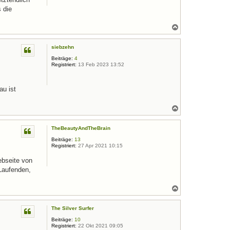
 die
N
a
c
siebzehn
h
o
Beiträge:
4
b
Registriert:
13 Feb 2023 13:52
e
n
au ist
N
a
c
TheBeautyAndTheBrain
h
o
Beiträge:
13
b
Registriert:
27 Apr 2021 10:15
e
n
Webseite von
 Laufenden,
N
a
c
The Silver Surfer
h
o
Beiträge:
10
b
Registriert:
22 Okt 2021 09:05