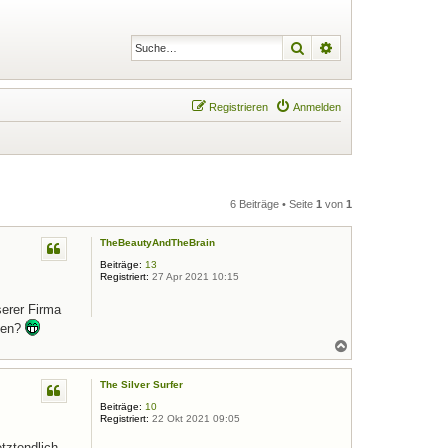
Suche
Erweiterte Suche
Registrieren
Anmelden
6 Beiträge • Seite
1
von
1
TheBeautyAndTheBrain
Beiträge:
13
Registriert:
27 Apr 2021 10:15
serer Firma
hlen?
N
a
c
The Silver Surfer
h
o
Beiträge:
10
b
Registriert:
22 Okt 2021 09:05
e
n
tztendlich