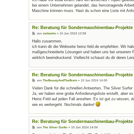
r
a
bei einem Unternehmen gelandet, das hervorragende Arbeit 
g
Maschine können muss. Hast du schon eine Liste mit Anfor
Re: Beratung für Sondermaschinenbau-Projekte
B
von
siebzehn
»
10 Jun 2024 13:58
e
i
Hallo zusammen,
t
ich kann dir die Webseite heinz-feld.de empfehlen. Wir h
r
a
maßgeschneiderte Lösungen und haben uns bei unserem Pro
g
wirklich beeindruckend. Vielleicht schaust du dir deren L
Re: Beratung für Sondermaschinenbau-Projekte
B
von
TheBeautyAndTheBrain
»
10 Jun 2024 14:00
e
i
Vielen Dank für die schnellen Antworten, The Silver Surfer
t
Ja, wir haben eine grobe Anforderungsliste erstellt, aber es
r
a
Heinz-Feld auf jeden Fall ansehen. Es ist gut zu wissen, 
g
wie es weitergeht. Nochmals danke!
Re: Beratung für Sondermaschinenbau-Projekte
B
von
The Silver Surfer
»
10 Jun 2024 14:04
e