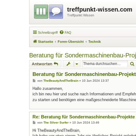
treffpunkt-wissen.com
Treffpunkt Wissen
Schnellzugriff
FAQ
Startseite
Foren-Übersicht
Technik
Beratung für Sondermaschinenbau-Proj
Antworten
Beratung für Sondermaschinenbau-Projekt
B
von
TheBeautyAndTheBrain
»
10 Jun 2024 13:37
e
i
Hallo zusammen,
t
ich bin neu hier und suche nach Informationen und Empfeh
r
a
zu starten und benötigen eine maßgeschneiderte Maschine
g
Re: Beratung für Sondermaschinenbau-Projekte
B
von
The Silver Surfer
»
10 Jun 2024 13:46
e
i
Hi TheBeautyAndTheBrain,
t
Ich habe vor etwa einem Jahr ein ähnliches Projekt geleite