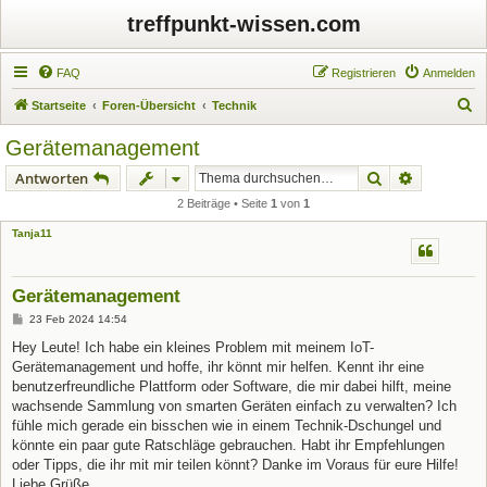
treffpunkt-wissen.com
FAQ
Registrieren
Anmelden
S
Startseite
Foren-Übersicht
Technik
u
Gerätemanagement
c
Suche
Erweiterte
Antworten
h
2 Beiträge • Seite
1
von
1
e
Tanja11
Gerätemanagement
B
23 Feb 2024 14:54
e
i
Hey Leute! Ich habe ein kleines Problem mit meinem IoT-
t
Gerätemanagement und hoffe, ihr könnt mir helfen. Kennt ihr eine
r
a
benutzerfreundliche Plattform oder Software, die mir dabei hilft, meine
g
wachsende Sammlung von smarten Geräten einfach zu verwalten? Ich
fühle mich gerade ein bisschen wie in einem Technik-Dschungel und
könnte ein paar gute Ratschläge gebrauchen. Habt ihr Empfehlungen
oder Tipps, die ihr mit mir teilen könnt? Danke im Voraus für eure Hilfe!
Liebe Grüße