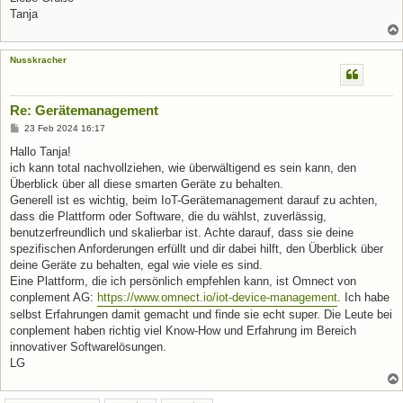
Tanja
Nusskracher
Re: Gerätemanagement
B
23 Feb 2024 16:17
e
i
Hallo Tanja!
t
ich kann total nachvollziehen, wie überwältigend es sein kann, den
r
a
Überblick über all diese smarten Geräte zu behalten.
g
Generell ist es wichtig, beim IoT-Gerätemanagement darauf zu achten,
dass die Plattform oder Software, die du wählst, zuverlässig,
benutzerfreundlich und skalierbar ist. Achte darauf, dass sie deine
spezifischen Anforderungen erfüllt und dir dabei hilft, den Überblick über
deine Geräte zu behalten, egal wie viele es sind.
Eine Plattform, die ich persönlich empfehlen kann, ist Omnect von
conplement AG:
https://www.omnect.io/iot-device-management
. Ich habe
selbst Erfahrungen damit gemacht und finde sie echt super. Die Leute bei
conplement haben richtig viel Know-How und Erfahrung im Bereich
innovativer Softwarelösungen.
LG