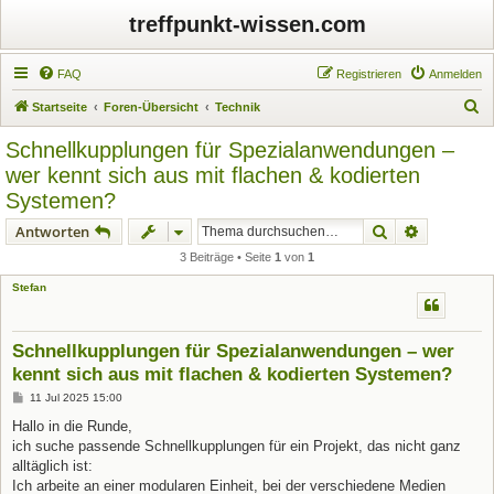
treffpunkt-wissen.com
FAQ
Registrieren
Anmelden
S
Startseite
Foren-Übersicht
Technik
u
Schnellkupplungen für Spezialanwendungen –
c
wer kennt sich aus mit flachen & kodierten
h
Systemen?
e
Suche
Erweiterte
Antworten
3 Beiträge • Seite
1
von
1
Stefan
Schnellkupplungen für Spezialanwendungen – wer
kennt sich aus mit flachen & kodierten Systemen?
B
11 Jul 2025 15:00
e
i
Hallo in die Runde,
t
ich suche passende Schnellkupplungen für ein Projekt, das nicht ganz
r
a
alltäglich ist:
g
Ich arbeite an einer modularen Einheit, bei der verschiedene Medien