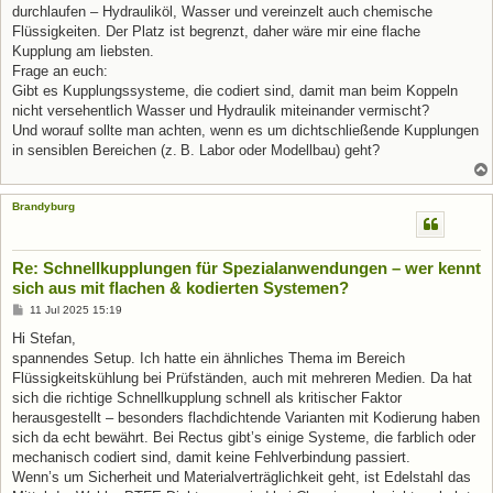
durchlaufen – Hydrauliköl, Wasser und vereinzelt auch chemische
Flüssigkeiten. Der Platz ist begrenzt, daher wäre mir eine flache
Kupplung am liebsten.
Frage an euch:
Gibt es Kupplungssysteme, die codiert sind, damit man beim Koppeln
nicht versehentlich Wasser und Hydraulik miteinander vermischt?
Und worauf sollte man achten, wenn es um dichtschließende Kupplungen
in sensiblen Bereichen (z. B. Labor oder Modellbau) geht?
Brandyburg
Re: Schnellkupplungen für Spezialanwendungen – wer kennt
sich aus mit flachen & kodierten Systemen?
B
11 Jul 2025 15:19
e
i
Hi Stefan,
t
spannendes Setup. Ich hatte ein ähnliches Thema im Bereich
r
a
Flüssigkeitskühlung bei Prüfständen, auch mit mehreren Medien. Da hat
g
sich die richtige Schnellkupplung schnell als kritischer Faktor
herausgestellt – besonders flachdichtende Varianten mit Kodierung haben
sich da echt bewährt. Bei Rectus gibt’s einige Systeme, die farblich oder
mechanisch codiert sind, damit keine Fehlverbindung passiert.
Wenn’s um Sicherheit und Materialverträglichkeit geht, ist Edelstahl das