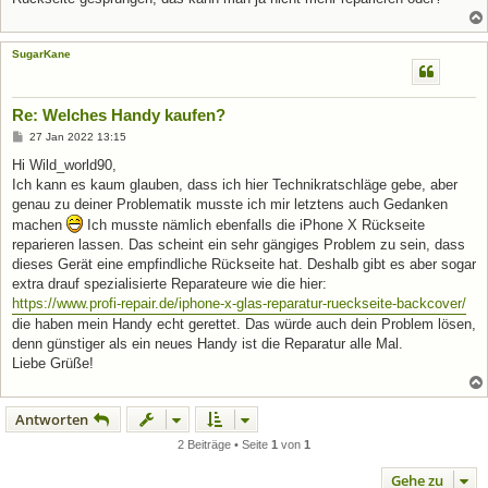
SugarKane
Re: Welches Handy kaufen?
B
27 Jan 2022 13:15
e
i
Hi Wild_world90,
t
Ich kann es kaum glauben, dass ich hier Technikratschläge gebe, aber
r
a
genau zu deiner Problematik musste ich mir letztens auch Gedanken
g
machen
Ich musste nämlich ebenfalls die iPhone X Rückseite
reparieren lassen. Das scheint ein sehr gängiges Problem zu sein, dass
dieses Gerät eine empfindliche Rückseite hat. Deshalb gibt es aber sogar
extra drauf spezialisierte Reparateure wie die hier:
https://www.profi-repair.de/iphone-x-glas-reparatur-rueckseite-backcover/
die haben mein Handy echt gerettet. Das würde auch dein Problem lösen,
denn günstiger als ein neues Handy ist die Reparatur alle Mal.
Liebe Grüße!
Antworten
2 Beiträge • Seite
1
von
1
Gehe zu