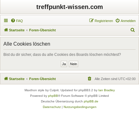
treffpunkt-wissen.com
FAQ
Registrieren
Anmelden
S
Startseite
Foren-Übersicht
u
Alle Cookies löschen
c
h
Bist du dir sicher, dass du alle Cookies des Boards löschen möchtest?
e
Startseite
Foren-Übersicht
Alle Zeiten sind
UTC+02:00
Maxthon style by Culprit. Updated for phpBB3.2 by
Ian Bradley
Powered by
phpBB
® Forum Software © phpBB Limited
Deutsche Übersetzung durch
phpBB.de
Datenschutz
|
Nutzungsbedingungen