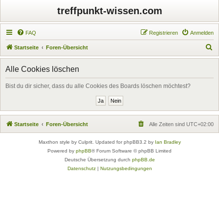
treffpunkt-wissen.com
FAQ
Registrieren
Anmelden
S
Startseite
Foren-Übersicht
u
Alle Cookies löschen
c
h
Bist du dir sicher, dass du alle Cookies des Boards löschen möchtest?
e
Startseite
Foren-Übersicht
Alle Zeiten sind
UTC+02:00
Maxthon style by Culprit. Updated for phpBB3.2 by
Ian Bradley
Powered by
phpBB
® Forum Software © phpBB Limited
Deutsche Übersetzung durch
phpBB.de
Datenschutz
|
Nutzungsbedingungen