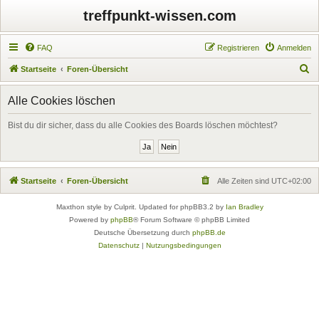
treffpunkt-wissen.com
FAQ
Registrieren
Anmelden
S
Startseite
Foren-Übersicht
u
Alle Cookies löschen
c
h
Bist du dir sicher, dass du alle Cookies des Boards löschen möchtest?
e
Startseite
Foren-Übersicht
Alle Zeiten sind
UTC+02:00
Maxthon style by Culprit. Updated for phpBB3.2 by
Ian Bradley
Powered by
phpBB
® Forum Software © phpBB Limited
Deutsche Übersetzung durch
phpBB.de
Datenschutz
|
Nutzungsbedingungen