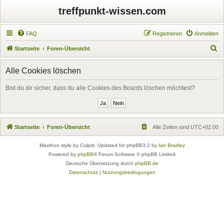
treffpunkt-wissen.com
FAQ
Registrieren
Anmelden
S
Startseite
Foren-Übersicht
u
Alle Cookies löschen
c
h
Bist du dir sicher, dass du alle Cookies des Boards löschen möchtest?
e
Startseite
Foren-Übersicht
Alle Zeiten sind
UTC+02:00
Maxthon style by Culprit. Updated for phpBB3.2 by
Ian Bradley
Powered by
phpBB
® Forum Software © phpBB Limited
Deutsche Übersetzung durch
phpBB.de
Datenschutz
|
Nutzungsbedingungen