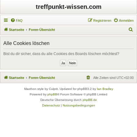
treffpunkt-wissen.com
FAQ
Registrieren
Anmelden
S
Startseite
Foren-Übersicht
u
Alle Cookies löschen
c
h
Bist du dir sicher, dass du alle Cookies des Boards löschen möchtest?
e
Startseite
Foren-Übersicht
Alle Zeiten sind
UTC+02:00
Maxthon style by Culprit. Updated for phpBB3.2 by
Ian Bradley
Powered by
phpBB
® Forum Software © phpBB Limited
Deutsche Übersetzung durch
phpBB.de
Datenschutz
|
Nutzungsbedingungen