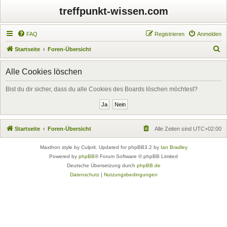
treffpunkt-wissen.com
FAQ
Registrieren
Anmelden
S
Startseite
Foren-Übersicht
u
Alle Cookies löschen
c
h
Bist du dir sicher, dass du alle Cookies des Boards löschen möchtest?
e
Startseite
Foren-Übersicht
Alle Zeiten sind
UTC+02:00
Maxthon style by Culprit. Updated for phpBB3.2 by
Ian Bradley
Powered by
phpBB
® Forum Software © phpBB Limited
Deutsche Übersetzung durch
phpBB.de
Datenschutz
|
Nutzungsbedingungen