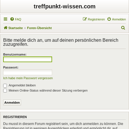
treffpunkt-wissen.com
FAQ
Registrieren
Anmelden
S
Startseite
Foren-Übersicht
u
Bitte melde dich an, um auf deinen persönlichen Bereich
c
zuzugreifen.
h
Benutzername:
e
Passwort:
Ich habe mein Passwort vergessen
Angemeldet bleiben
Meinen Online-Status während dieser Sitzung verbergen
REGISTRIEREN
Du musst in diesem Forum registriert sein, um dich anmelden zu können. Die
Registrierung ist in wenigen Augenblicken erledigt und ermöglicht dir, auf