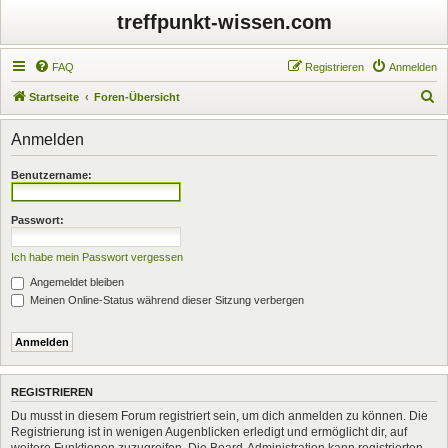
treffpunkt-wissen.com
FAQ
Registrieren
Anmelden
S
Startseite
Foren-Übersicht
u
Anmelden
c
h
Benutzername:
e
Passwort:
Ich habe mein Passwort vergessen
Angemeldet bleiben
Meinen Online-Status während dieser Sitzung verbergen
REGISTRIEREN
Du musst in diesem Forum registriert sein, um dich anmelden zu können. Die
Registrierung ist in wenigen Augenblicken erledigt und ermöglicht dir, auf
weitere Funktionen zuzugreifen. Die Board-Administration kann registrierten