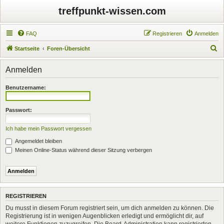
treffpunkt-wissen.com
FAQ
Registrieren
Anmelden
S
Startseite
Foren-Übersicht
u
Anmelden
c
h
Benutzername:
e
Passwort:
Ich habe mein Passwort vergessen
Angemeldet bleiben
Meinen Online-Status während dieser Sitzung verbergen
REGISTRIEREN
Du musst in diesem Forum registriert sein, um dich anmelden zu können. Die
Registrierung ist in wenigen Augenblicken erledigt und ermöglicht dir, auf
weitere Funktionen zuzugreifen. Die Board-Administration kann registrierten