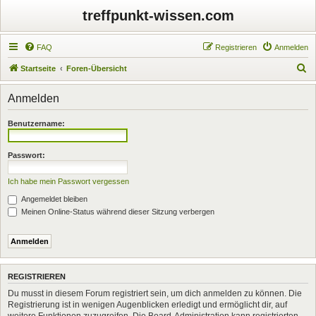
treffpunkt-wissen.com
FAQ
Registrieren
Anmelden
S
Startseite
Foren-Übersicht
u
Anmelden
c
h
Benutzername:
e
Passwort:
Ich habe mein Passwort vergessen
Angemeldet bleiben
Meinen Online-Status während dieser Sitzung verbergen
REGISTRIEREN
Du musst in diesem Forum registriert sein, um dich anmelden zu können. Die
Registrierung ist in wenigen Augenblicken erledigt und ermöglicht dir, auf
weitere Funktionen zuzugreifen. Die Board-Administration kann registrierten