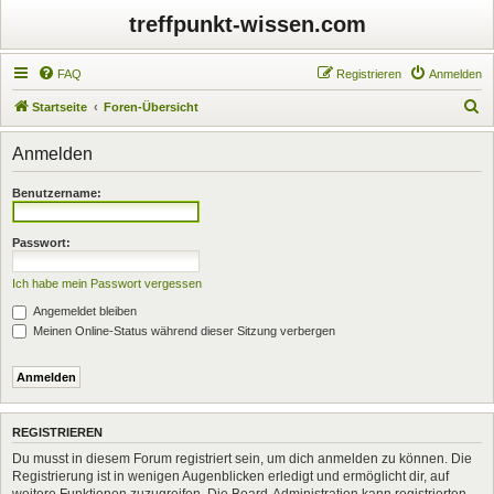
treffpunkt-wissen.com
FAQ
Registrieren
Anmelden
S
Startseite
Foren-Übersicht
u
Anmelden
c
h
Benutzername:
e
Passwort:
Ich habe mein Passwort vergessen
Angemeldet bleiben
Meinen Online-Status während dieser Sitzung verbergen
REGISTRIEREN
Du musst in diesem Forum registriert sein, um dich anmelden zu können. Die
Registrierung ist in wenigen Augenblicken erledigt und ermöglicht dir, auf
weitere Funktionen zuzugreifen. Die Board-Administration kann registrierten