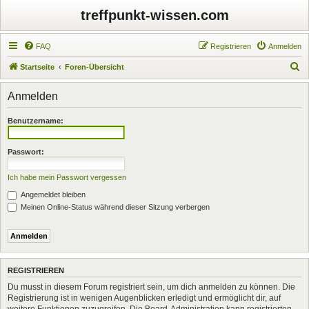
treffpunkt-wissen.com
FAQ
Registrieren
Anmelden
S
Startseite
Foren-Übersicht
u
Anmelden
c
h
Benutzername:
e
Passwort:
Ich habe mein Passwort vergessen
Angemeldet bleiben
Meinen Online-Status während dieser Sitzung verbergen
REGISTRIEREN
Du musst in diesem Forum registriert sein, um dich anmelden zu können. Die
Registrierung ist in wenigen Augenblicken erledigt und ermöglicht dir, auf
weitere Funktionen zuzugreifen. Die Board-Administration kann registrierten