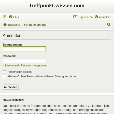
treffpunkt-wissen.com
FAQ
Registrieren
Anmelden
S
Startseite
Foren-Übersicht
u
Anmelden
c
h
Benutzername:
e
Passwort:
Ich habe mein Passwort vergessen
Angemeldet bleiben
Meinen Online-Status während dieser Sitzung verbergen
REGISTRIEREN
Du musst in diesem Forum registriert sein, um dich anmelden zu können. Die
Registrierung ist in wenigen Augenblicken erledigt und ermöglicht dir, auf
weitere Funktionen zuzugreifen. Die Board-Administration kann registrierten