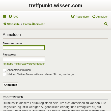
treffpunkt-wissen.com
FAQ
Registrieren
Anmelden
S
Startseite
Foren-Übersicht
u
Anmelden
c
h
Benutzername:
e
Passwort:
Ich habe mein Passwort vergessen
Angemeldet bleiben
Meinen Online-Status während dieser Sitzung verbergen
REGISTRIEREN
Du musst in diesem Forum registriert sein, um dich anmelden zu können. Die
Registrierung ist in wenigen Augenblicken erledigt und ermöglicht dir, auf
weitere Funktionen zuzugreifen. Die Board-Administration kann registrierten