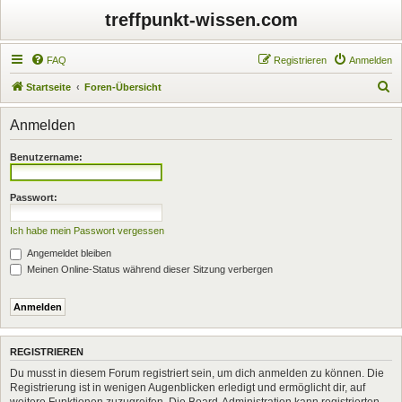
treffpunkt-wissen.com
FAQ
Registrieren
Anmelden
S
Startseite
Foren-Übersicht
u
Anmelden
c
h
Benutzername:
e
Passwort:
Ich habe mein Passwort vergessen
Angemeldet bleiben
Meinen Online-Status während dieser Sitzung verbergen
REGISTRIEREN
Du musst in diesem Forum registriert sein, um dich anmelden zu können. Die
Registrierung ist in wenigen Augenblicken erledigt und ermöglicht dir, auf
weitere Funktionen zuzugreifen. Die Board-Administration kann registrierten