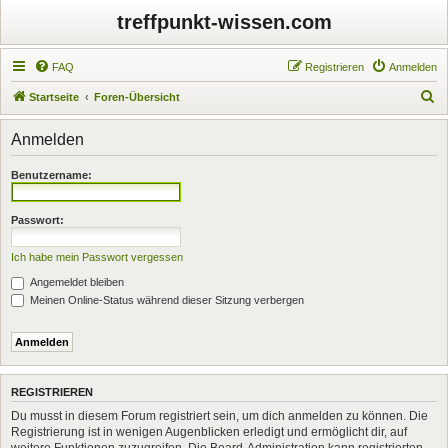
treffpunkt-wissen.com
FAQ
Registrieren
Anmelden
S
Startseite
Foren-Übersicht
u
Anmelden
c
h
Benutzername:
e
Passwort:
Ich habe mein Passwort vergessen
Angemeldet bleiben
Meinen Online-Status während dieser Sitzung verbergen
REGISTRIEREN
Du musst in diesem Forum registriert sein, um dich anmelden zu können. Die
Registrierung ist in wenigen Augenblicken erledigt und ermöglicht dir, auf
weitere Funktionen zuzugreifen. Die Board-Administration kann registrierten