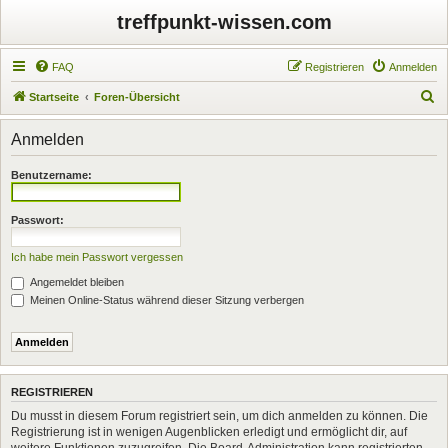
treffpunkt-wissen.com
FAQ
Registrieren
Anmelden
S
Startseite
Foren-Übersicht
u
Anmelden
c
h
Benutzername:
e
Passwort:
Ich habe mein Passwort vergessen
Angemeldet bleiben
Meinen Online-Status während dieser Sitzung verbergen
REGISTRIEREN
Du musst in diesem Forum registriert sein, um dich anmelden zu können. Die
Registrierung ist in wenigen Augenblicken erledigt und ermöglicht dir, auf
weitere Funktionen zuzugreifen. Die Board-Administration kann registrierten