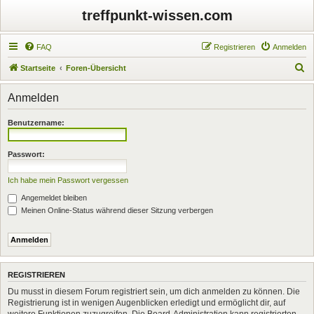
treffpunkt-wissen.com
FAQ
Registrieren
Anmelden
S
Startseite
Foren-Übersicht
u
Anmelden
c
h
Benutzername:
e
Passwort:
Ich habe mein Passwort vergessen
Angemeldet bleiben
Meinen Online-Status während dieser Sitzung verbergen
REGISTRIEREN
Du musst in diesem Forum registriert sein, um dich anmelden zu können. Die
Registrierung ist in wenigen Augenblicken erledigt und ermöglicht dir, auf
weitere Funktionen zuzugreifen. Die Board-Administration kann registrierten