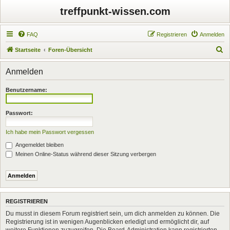
treffpunkt-wissen.com
FAQ
Registrieren
Anmelden
S
Startseite
Foren-Übersicht
u
Anmelden
c
h
Benutzername:
e
Passwort:
Ich habe mein Passwort vergessen
Angemeldet bleiben
Meinen Online-Status während dieser Sitzung verbergen
REGISTRIEREN
Du musst in diesem Forum registriert sein, um dich anmelden zu können. Die
Registrierung ist in wenigen Augenblicken erledigt und ermöglicht dir, auf
weitere Funktionen zuzugreifen. Die Board-Administration kann registrierten