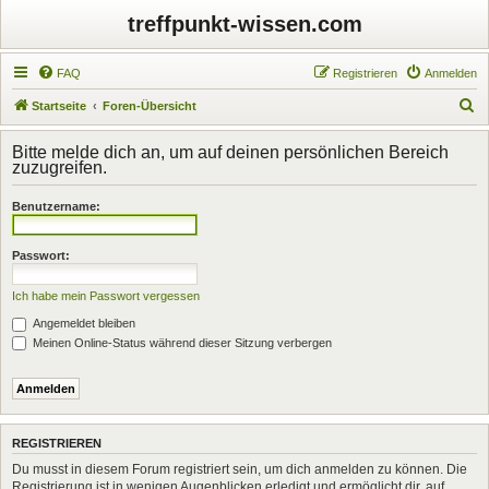
treffpunkt-wissen.com
FAQ
Registrieren
Anmelden
S
Startseite
Foren-Übersicht
u
Bitte melde dich an, um auf deinen persönlichen Bereich
c
zuzugreifen.
h
Benutzername:
e
Passwort:
Ich habe mein Passwort vergessen
Angemeldet bleiben
Meinen Online-Status während dieser Sitzung verbergen
REGISTRIEREN
Du musst in diesem Forum registriert sein, um dich anmelden zu können. Die
Registrierung ist in wenigen Augenblicken erledigt und ermöglicht dir, auf