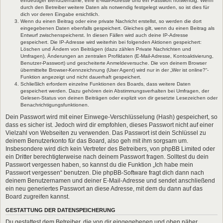
eindeutiger Benutzername, eine E-Mail-Adresse und ein Passwort notwendig. Wenn
durch den Betreiber weitere Daten als notwendig festgelegt wurden, so ist dies für
dich vor deren Eingabe ersichtlich.
Wenn du einen Beitrag oder eine private Nachricht erstellst, so werden die dort
eingegebenen Daten ebenfalls gespeichert. Gleiches gilt, wenn du einen Beitrag als
Entwurf zwischenspeicherst. In diesen Fällen wird auch deine IP-Adresse
gespeichert. Die IP-Adresse wird weiterhin bei folgenden Aktionen gespeichert:
Löschen und Ändern von Beiträgen (dazu zählen Private Nachrichten und
Umfragen), Änderungen an zentralen Profildaten (E-Mail-Adresse, Kontoaktivierung,
Benutzer-Passwort) und gescheiterte Anmeldeversuche. Die von deinem Browser
übermittelte Browser-Kennzeichnung (User Agent) wird nur in der „Wer ist online?“-
Funktion angezeigt und nicht dauerhaft gespeichert.
Schließlich erfordern einzelne Funktionen des Boards, dass weitere Daten
gespeichert werden. Dazu gehören dein Abstimmungsverhalten bei Umfragen, der
Gelesen-Status von deinen Beiträgen oder explizit von dir gesetzte Lesezeichen oder
Benachrichtigungsfunktionen.
Dein Passwort wird mit einer Einwege-Verschlüsselung (Hash) gespeichert, so
dass es sicher ist. Jedoch wird dir empfohlen, dieses Passwort nicht auf einer
Vielzahl von Webseiten zu verwenden. Das Passwort ist dein Schlüssel zu
deinem Benutzerkonto für das Board, also geh mit ihm sorgsam um.
Insbesondere wird dich kein Vertreter des Betreibers, von phpBB Limited oder
ein Dritter berechtigterweise nach deinem Passwort fragen. Solltest du dein
Passwort vergessen haben, so kannst du die Funktion „Ich habe mein
Passwort vergessen“ benutzen. Die phpBB-Software fragt dich dann nach
deinem Benutzernamen und deiner E-Mail-Adresse und sendet anschließend
ein neu generiertes Passwort an diese Adresse, mit dem du dann auf das
Board zugreifen kannst.
GESTATTUNG DER DATENSPEICHERUNG
Du gestattest dem Betreiber, die von dir eingegebenen und oben näher