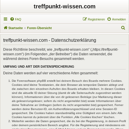
treffpunkt-wissen.com
FAQ
Registrieren
Anmelden
S
Startseite
Foren-Übersicht
u
treffpunkt-wissen.com - Datenschutzerklärung
c
h
Diese Richtlinie beschreibt, wie „treffpunkt-wissen.com“ („https://treffpunkt-
wissen.com“) (im Folgenden „der Betreiber“) die Daten verwendet, die
e
während deines Foren-Besuchs gesammelt werden.
UMFANG UND ART DER DATENSPEICHERUNG
Deine Daten werden auf vier verschiedene Arten gesammelt:
Die Forensoftware phpBB erstellt bei deinem Besuch des Boards mehrere Cookies.
Cookies sind kleine Textdateien, die dein Browser als temporäre Dateien ablegt und
die zwischen den einzelnen Aufrufen des Boards erhalten bleiben. In diesen Cookies
sind die aktuelle ID deiner Sitzung (damit dir alle Seitenaufrufe zugeordnet werden
können), Informationen über die von dir gelesenen Beiträge (zur Markierung dieser
als gelesen/ungelesen; sofern du nicht angemeldet bist) sowie Informationen über
deine Teilnahme an Umfragen (sofern du nicht angemeldet bist) gespeichert. Ferner
werden deine Benutzer-ID, ein Authentifizierungsschlüssel und eine Session-ID
gespeichert. Die Cookies haben standardmäßig eine Gültigkeit von einem Jahr. Alle
Cookies kannst du jederzeit über die Funktion „Alle Cookies löschen“ löschen.
Weiterhin werden die Daten gespeichert, die du bei der Registrierung, in deinem Profil
oder deinem persönlichem Bereich angibst. Für die Registrierung sind mindestens ein