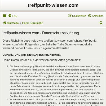
treffpunkt-wissen.com
FAQ
Registrieren
Anmelden
S
Startseite
Foren-Übersicht
u
treffpunkt-wissen.com - Datenschutzerklärung
c
h
Diese Richtlinie beschreibt, wie „treffpunkt-wissen.com“ („https://treffpunkt-
wissen.com“) (im Folgenden „der Betreiber“) die Daten verwendet, die
e
während deines Foren-Besuchs gesammelt werden.
UMFANG UND ART DER DATENSPEICHERUNG
Deine Daten werden auf vier verschiedene Arten gesammelt:
Die Forensoftware phpBB erstellt bei deinem Besuch des Boards mehrere Cookies.
Cookies sind kleine Textdateien, die dein Browser als temporäre Dateien ablegt und
die zwischen den einzelnen Aufrufen des Boards erhalten bleiben. In diesen Cookies
sind die aktuelle ID deiner Sitzung (damit dir alle Seitenaufrufe zugeordnet werden
können), Informationen über die von dir gelesenen Beiträge (zur Markierung dieser
als gelesen/ungelesen; sofern du nicht angemeldet bist) sowie Informationen über
deine Teilnahme an Umfragen (sofern du nicht angemeldet bist) gespeichert. Ferner
werden deine Benutzer-ID, ein Authentifizierungsschlüssel und eine Session-ID
gespeichert. Die Cookies haben standardmäßig eine Gültigkeit von einem Jahr. Alle
Cookies kannst du jederzeit über die Funktion „Alle Cookies löschen“ löschen.
Weiterhin werden die Daten gespeichert, die du bei der Registrierung, in deinem Profil
oder deinem persönlichem Bereich angibst. Für die Registrierung sind mindestens ein