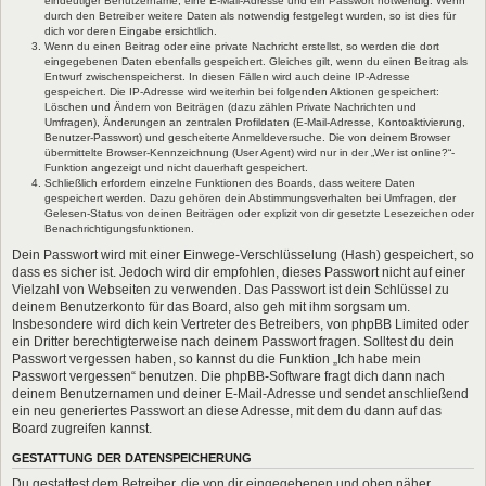
eindeutiger Benutzername, eine E-Mail-Adresse und ein Passwort notwendig. Wenn
durch den Betreiber weitere Daten als notwendig festgelegt wurden, so ist dies für
dich vor deren Eingabe ersichtlich.
Wenn du einen Beitrag oder eine private Nachricht erstellst, so werden die dort
eingegebenen Daten ebenfalls gespeichert. Gleiches gilt, wenn du einen Beitrag als
Entwurf zwischenspeicherst. In diesen Fällen wird auch deine IP-Adresse
gespeichert. Die IP-Adresse wird weiterhin bei folgenden Aktionen gespeichert:
Löschen und Ändern von Beiträgen (dazu zählen Private Nachrichten und
Umfragen), Änderungen an zentralen Profildaten (E-Mail-Adresse, Kontoaktivierung,
Benutzer-Passwort) und gescheiterte Anmeldeversuche. Die von deinem Browser
übermittelte Browser-Kennzeichnung (User Agent) wird nur in der „Wer ist online?“-
Funktion angezeigt und nicht dauerhaft gespeichert.
Schließlich erfordern einzelne Funktionen des Boards, dass weitere Daten
gespeichert werden. Dazu gehören dein Abstimmungsverhalten bei Umfragen, der
Gelesen-Status von deinen Beiträgen oder explizit von dir gesetzte Lesezeichen oder
Benachrichtigungsfunktionen.
Dein Passwort wird mit einer Einwege-Verschlüsselung (Hash) gespeichert, so
dass es sicher ist. Jedoch wird dir empfohlen, dieses Passwort nicht auf einer
Vielzahl von Webseiten zu verwenden. Das Passwort ist dein Schlüssel zu
deinem Benutzerkonto für das Board, also geh mit ihm sorgsam um.
Insbesondere wird dich kein Vertreter des Betreibers, von phpBB Limited oder
ein Dritter berechtigterweise nach deinem Passwort fragen. Solltest du dein
Passwort vergessen haben, so kannst du die Funktion „Ich habe mein
Passwort vergessen“ benutzen. Die phpBB-Software fragt dich dann nach
deinem Benutzernamen und deiner E-Mail-Adresse und sendet anschließend
ein neu generiertes Passwort an diese Adresse, mit dem du dann auf das
Board zugreifen kannst.
GESTATTUNG DER DATENSPEICHERUNG
Du gestattest dem Betreiber, die von dir eingegebenen und oben näher