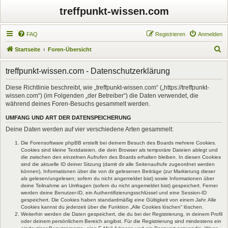
treffpunkt-wissen.com
FAQ
Registrieren
Anmelden
S
Startseite
Foren-Übersicht
u
treffpunkt-wissen.com - Datenschutzerklärung
c
h
Diese Richtlinie beschreibt, wie „treffpunkt-wissen.com“ („https://treffpunkt-
wissen.com“) (im Folgenden „der Betreiber“) die Daten verwendet, die
e
während deines Foren-Besuchs gesammelt werden.
UMFANG UND ART DER DATENSPEICHERUNG
Deine Daten werden auf vier verschiedene Arten gesammelt:
Die Forensoftware phpBB erstellt bei deinem Besuch des Boards mehrere Cookies.
Cookies sind kleine Textdateien, die dein Browser als temporäre Dateien ablegt und
die zwischen den einzelnen Aufrufen des Boards erhalten bleiben. In diesen Cookies
sind die aktuelle ID deiner Sitzung (damit dir alle Seitenaufrufe zugeordnet werden
können), Informationen über die von dir gelesenen Beiträge (zur Markierung dieser
als gelesen/ungelesen; sofern du nicht angemeldet bist) sowie Informationen über
deine Teilnahme an Umfragen (sofern du nicht angemeldet bist) gespeichert. Ferner
werden deine Benutzer-ID, ein Authentifizierungsschlüssel und eine Session-ID
gespeichert. Die Cookies haben standardmäßig eine Gültigkeit von einem Jahr. Alle
Cookies kannst du jederzeit über die Funktion „Alle Cookies löschen“ löschen.
Weiterhin werden die Daten gespeichert, die du bei der Registrierung, in deinem Profil
oder deinem persönlichem Bereich angibst. Für die Registrierung sind mindestens ein