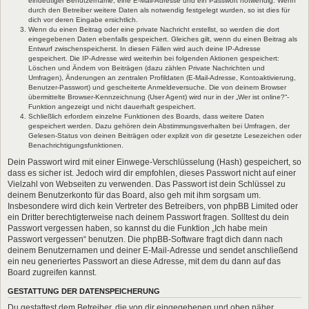
eindeutiger Benutzername, eine E-Mail-Adresse und ein Passwort notwendig. Wenn
durch den Betreiber weitere Daten als notwendig festgelegt wurden, so ist dies für
dich vor deren Eingabe ersichtlich.
Wenn du einen Beitrag oder eine private Nachricht erstellst, so werden die dort
eingegebenen Daten ebenfalls gespeichert. Gleiches gilt, wenn du einen Beitrag als
Entwurf zwischenspeicherst. In diesen Fällen wird auch deine IP-Adresse
gespeichert. Die IP-Adresse wird weiterhin bei folgenden Aktionen gespeichert:
Löschen und Ändern von Beiträgen (dazu zählen Private Nachrichten und
Umfragen), Änderungen an zentralen Profildaten (E-Mail-Adresse, Kontoaktivierung,
Benutzer-Passwort) und gescheiterte Anmeldeversuche. Die von deinem Browser
übermittelte Browser-Kennzeichnung (User Agent) wird nur in der „Wer ist online?“-
Funktion angezeigt und nicht dauerhaft gespeichert.
Schließlich erfordern einzelne Funktionen des Boards, dass weitere Daten
gespeichert werden. Dazu gehören dein Abstimmungsverhalten bei Umfragen, der
Gelesen-Status von deinen Beiträgen oder explizit von dir gesetzte Lesezeichen oder
Benachrichtigungsfunktionen.
Dein Passwort wird mit einer Einwege-Verschlüsselung (Hash) gespeichert, so
dass es sicher ist. Jedoch wird dir empfohlen, dieses Passwort nicht auf einer
Vielzahl von Webseiten zu verwenden. Das Passwort ist dein Schlüssel zu
deinem Benutzerkonto für das Board, also geh mit ihm sorgsam um.
Insbesondere wird dich kein Vertreter des Betreibers, von phpBB Limited oder
ein Dritter berechtigterweise nach deinem Passwort fragen. Solltest du dein
Passwort vergessen haben, so kannst du die Funktion „Ich habe mein
Passwort vergessen“ benutzen. Die phpBB-Software fragt dich dann nach
deinem Benutzernamen und deiner E-Mail-Adresse und sendet anschließend
ein neu generiertes Passwort an diese Adresse, mit dem du dann auf das
Board zugreifen kannst.
GESTATTUNG DER DATENSPEICHERUNG
Du gestattest dem Betreiber, die von dir eingegebenen und oben näher