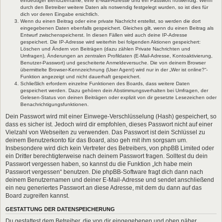
eindeutiger Benutzername, eine E-Mail-Adresse und ein Passwort notwendig. Wenn
durch den Betreiber weitere Daten als notwendig festgelegt wurden, so ist dies für
dich vor deren Eingabe ersichtlich.
Wenn du einen Beitrag oder eine private Nachricht erstellst, so werden die dort
eingegebenen Daten ebenfalls gespeichert. Gleiches gilt, wenn du einen Beitrag als
Entwurf zwischenspeicherst. In diesen Fällen wird auch deine IP-Adresse
gespeichert. Die IP-Adresse wird weiterhin bei folgenden Aktionen gespeichert:
Löschen und Ändern von Beiträgen (dazu zählen Private Nachrichten und
Umfragen), Änderungen an zentralen Profildaten (E-Mail-Adresse, Kontoaktivierung,
Benutzer-Passwort) und gescheiterte Anmeldeversuche. Die von deinem Browser
übermittelte Browser-Kennzeichnung (User Agent) wird nur in der „Wer ist online?“-
Funktion angezeigt und nicht dauerhaft gespeichert.
Schließlich erfordern einzelne Funktionen des Boards, dass weitere Daten
gespeichert werden. Dazu gehören dein Abstimmungsverhalten bei Umfragen, der
Gelesen-Status von deinen Beiträgen oder explizit von dir gesetzte Lesezeichen oder
Benachrichtigungsfunktionen.
Dein Passwort wird mit einer Einwege-Verschlüsselung (Hash) gespeichert, so
dass es sicher ist. Jedoch wird dir empfohlen, dieses Passwort nicht auf einer
Vielzahl von Webseiten zu verwenden. Das Passwort ist dein Schlüssel zu
deinem Benutzerkonto für das Board, also geh mit ihm sorgsam um.
Insbesondere wird dich kein Vertreter des Betreibers, von phpBB Limited oder
ein Dritter berechtigterweise nach deinem Passwort fragen. Solltest du dein
Passwort vergessen haben, so kannst du die Funktion „Ich habe mein
Passwort vergessen“ benutzen. Die phpBB-Software fragt dich dann nach
deinem Benutzernamen und deiner E-Mail-Adresse und sendet anschließend
ein neu generiertes Passwort an diese Adresse, mit dem du dann auf das
Board zugreifen kannst.
GESTATTUNG DER DATENSPEICHERUNG
Du gestattest dem Betreiber, die von dir eingegebenen und oben näher