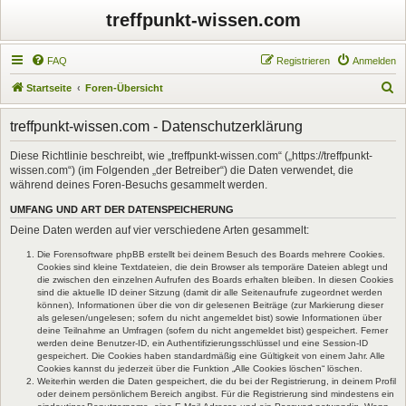
treffpunkt-wissen.com
FAQ
Registrieren
Anmelden
S
Startseite
Foren-Übersicht
u
treffpunkt-wissen.com - Datenschutzerklärung
c
h
Diese Richtlinie beschreibt, wie „treffpunkt-wissen.com“ („https://treffpunkt-
wissen.com“) (im Folgenden „der Betreiber“) die Daten verwendet, die
e
während deines Foren-Besuchs gesammelt werden.
UMFANG UND ART DER DATENSPEICHERUNG
Deine Daten werden auf vier verschiedene Arten gesammelt:
Die Forensoftware phpBB erstellt bei deinem Besuch des Boards mehrere Cookies.
Cookies sind kleine Textdateien, die dein Browser als temporäre Dateien ablegt und
die zwischen den einzelnen Aufrufen des Boards erhalten bleiben. In diesen Cookies
sind die aktuelle ID deiner Sitzung (damit dir alle Seitenaufrufe zugeordnet werden
können), Informationen über die von dir gelesenen Beiträge (zur Markierung dieser
als gelesen/ungelesen; sofern du nicht angemeldet bist) sowie Informationen über
deine Teilnahme an Umfragen (sofern du nicht angemeldet bist) gespeichert. Ferner
werden deine Benutzer-ID, ein Authentifizierungsschlüssel und eine Session-ID
gespeichert. Die Cookies haben standardmäßig eine Gültigkeit von einem Jahr. Alle
Cookies kannst du jederzeit über die Funktion „Alle Cookies löschen“ löschen.
Weiterhin werden die Daten gespeichert, die du bei der Registrierung, in deinem Profil
oder deinem persönlichem Bereich angibst. Für die Registrierung sind mindestens ein